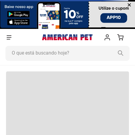
×
O que está buscando hoje?
Termos mais buscados
1
º
Ração Cachorro
2
º
Ração Gato
3
º
Tapete Higiênico
4
º
Areia
5
º
Ração
6
º
Fórmula Natural