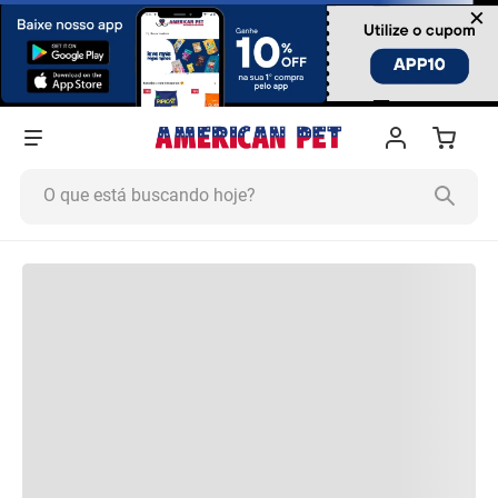
×
O que está buscando hoje?
Termos mais buscados
1
º
Ração Cachorro
2
º
Ração Gato
3
º
Tapete Higiênico
4
º
Areia
5
º
Ração
6
º
Quatree