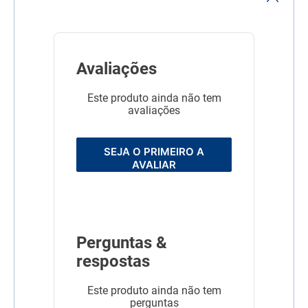
mg/kg
Sulfato de Glicosamina
(mín.) 1.200 mg/kg
Sulfato de Condroitina
(mín.) 900 mg/kg
Mannan-Oligossacarídeos
Avaliações
600 mg/kg
Fruto-Oligossacarídeos
Este produto ainda não tem
6.000 mg/kg
E. Metabolizável (mín.
avaliações
3.927 kcal/kg
Modo de uso
Quantidade Recomendada
SEJA O PRIMEIRO A
Peso do cão 1 Kg 5 Kg 10
AVALIAR
Kg 20 Kg Quantidade diária
16 a 30 g 55 a 95 g 90 a
160 g 155 a 270 g
Linha
Ancestral Grain
Composição
carne de frango
Perguntas &
(mecanicamente
respostas
separada), farinha de
vísceras de aves (mín. 10%),
ovo desidratado, farinha de
Este produto ainda não tem
peixe, farinha de torresmo
perguntas
(proteína isolada de suíno),