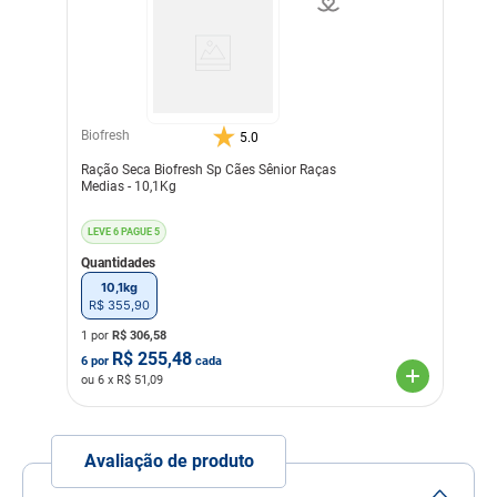
Nível de garantia
Umidade (máx.) 90 g/kg
(9%)
Proteína Bruta (mín.) 350
g/kg (35%)
Extrato Etéreo (mín.) 180
g/kg (18%)
Biofresh
5.0
Matéria Fibrosa (máx.) 26
g/kg (2,6%)
Ração Seca Biofresh Sp Cães Sênior Raças
Matéria Mineral (máx.) 78
Medias - 10,1Kg
g/kg (7,8%)
Cálcio (mín.) 8.000 mg/kg
(0,8%)
LEVE 6 PAGUE 5
Cálcio (máx.) 15 g/kg
Quantidades
(1,5%)
Fósforo (mín.) 7.000 mg/kg
10,1kg
(0,7%)
R$
355
,
90
Potássio (mín.) 5.000
mg/kg
1 por
R$
306,58
Ômega 6 (mín.) 25 g/kg
R$
255,48
6
por
cada
Ômega 3 (mín.) 4.000
ou
6
x R$
51,09
mg/kg
DHA (mín.) 900 mg/kg
EPA (mín.) 700 mg/kg
Taurina (mín.) 1.000 mg/kg
Avaliação de produto
L-Carnitina (mín.) 250
mg/kg
Metionina (mín.) 5.000