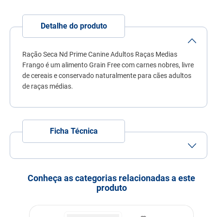
7
º
quatree
8
º
sachê gato
Detalhe do produto
9
º
ração úmida
Ração Seca Nd Prime Canine Adultos Raças Medias
10
º
ração premier
Frango é um alimento Grain Free com carnes nobres, livre
de cereais e conservado naturalmente para cães adultos
de raças médias.
Ficha Técnica
Tamanho do Grão
Grão Médio
Porte
Porte Médio
Conheça as categorias relacionadas a este
produto
Idade
Adulto
Indicação
Cachorros