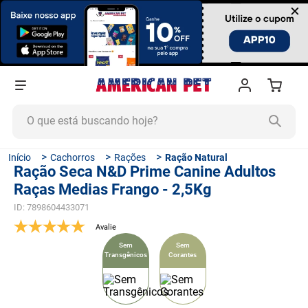
×
O que está buscando hoje?
TERMOS MAIS BUSCADOS
Cachorros
Rações
Ração Natural
Ração Seca N&D Prime Canine Adultos
1
º
ração cachorro
Raças Medias Frango - 2,5Kg
2
º
ração gato
ID
:
7898604433071
3
º
tapete higiênico
4
º
areia
Sem
Sem
Transgênicos
Corantes
5
º
ração
6
º
fórmula natural