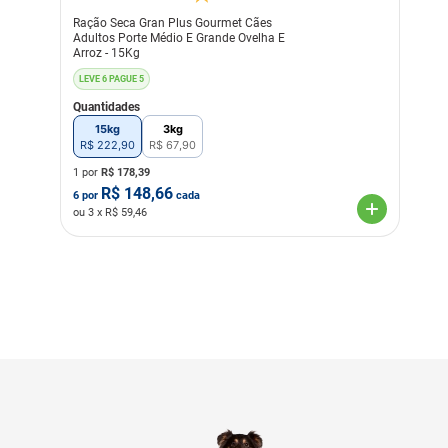
cloreto de potássio, ferro
Ração Seca Gran Plus Gourmet Cães
aminoácido quelato, cobre
Adultos Porte Médio E Grande Ovelha E
aminoácido quelato, zinco
Arroz - 15Kg
aminoácido quelato,
manganês aminoácido
LEVE 6 PAGUE 5
quelato, proteinato de
selênio, iodato de cálcio,
Quantidades
propionato de cálcio,
15kg
3kg
concentrado de tocoferóis.
R$
222
,
90
R$
67
,
90
Eventual substitutivo:
proteína hidrolisada de
1 por
R$
178,39
peixe.
R$
148,66
6
por
cada
ou
3
x R$
59,46
Transgênico
Sem Transgênico
Corante
Sem Corante
Sabor
Frango