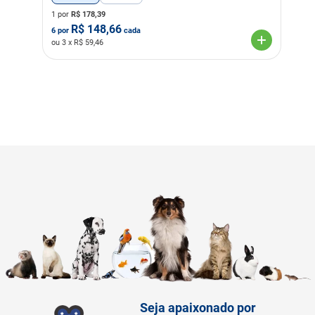
1 por
R$
178,39
R$
148,66
6
por
cada
ou
3
x R$
59,46
Seja apaixonado por