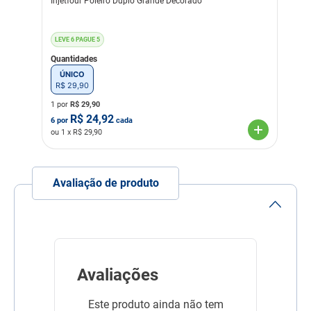
Injetfour Poleiro Duplo Grande Decorado
LEVE 6 PAGUE 5
Quantidades
ÚNICO
R$
29
,
90
1 por
R$
29,90
R$
24,92
6
por
cada
ou
1
x R$
29,90
Avaliação de produto
Avaliações
Este produto ainda não tem