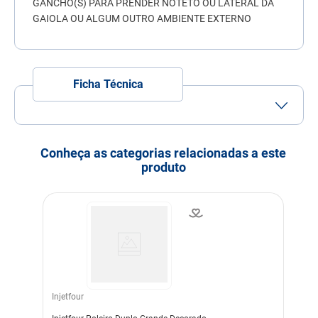
GANCHO(S) PARA PRENDER NOTETO OU LATERAL DA
7
º
quatree
GAIOLA OU ALGUM OUTRO AMBIENTE EXTERNO
8
º
ração úmida
9
º
sachê gato
Ficha Técnica
10
º
ração premier
Conheça as categorias relacionadas a este
produto
Injetfour