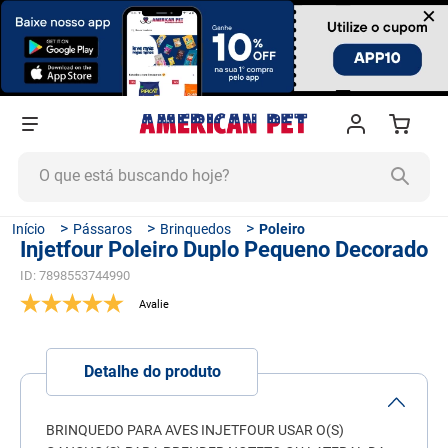
×
O que está buscando hoje?
TERMOS MAIS BUSCADOS
Pássaros
Brinquedos
Poleiro
Injetfour Poleiro Duplo Pequeno Decorado
1
º
ração cachorro
ID
:
7898553744990
2
º
ração gato
3
º
tapete higiênico
4
º
areia
Detalhe do produto
5
º
ração
6
º
fórmula natural
BRINQUEDO PARA AVES INJETFOUR USAR O(S)