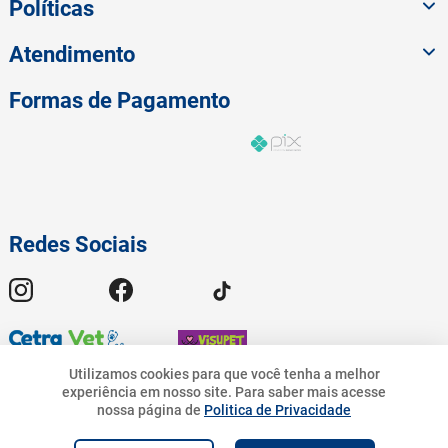
Políticas
Atendimento
Formas de Pagamento
Redes Sociais
Utilizamos cookies para que você tenha a melhor
experiência em nosso site.
Para saber mais acesse
65
,
90
nossa página de
Politica de Privacidade
© 2023 American Pet - Todos os Direitos Reservados | Pet.Bandeirantes
10
%
R$
R$
59
,
31
Comércio de Rações Ltda - CNPJ 19.676.776/0001-54 | Avenida
R$
65
,
90
Geremario Dantas, 01413 - Freguesia (Jacarepaguá) - Rio de Janeiro - RJ.