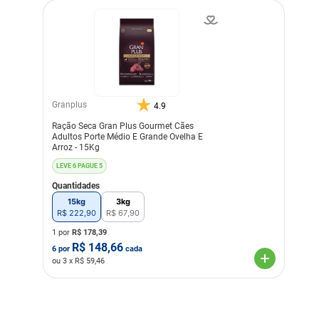
Granplus
4.9
Ração Seca Gran Plus Gourmet Cães
Adultos Porte Médio E Grande Ovelha E
Arroz - 15Kg
LEVE 6 PAGUE 5
Quantidades
15kg
3kg
R$
222
,
90
R$
67
,
90
1 por
R$
178,39
R$
148,66
6
por
cada
ou
3
x R$
59,46