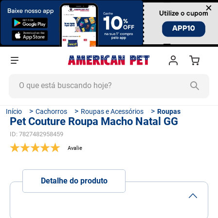
×
O que está buscando hoje?
TERMOS MAIS BUSCADOS
Cachorros
Roupas e Acessórios
Roupas
Pet Couture Roupa Macho Natal GG
1
º
ração cachorro
ID
:
7827482958459
2
º
ração gato
3
º
tapete higiênico
4
º
areia
Detalhe do produto
5
º
ração
6
º
fórmula natural