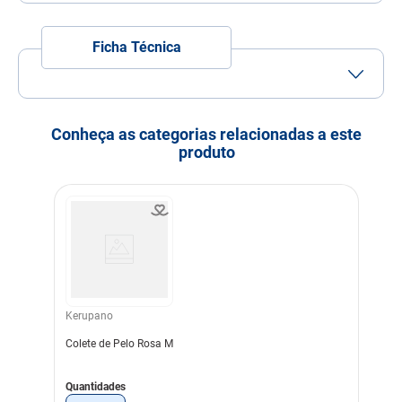
7
º
quatree
8
º
sachê gato
Ficha Técnica
9
º
ração úmida
10
º
ração premier
Conheça as categorias relacionadas a este
produto
Kerupano
Colete de Pelo Rosa M
Quantidades