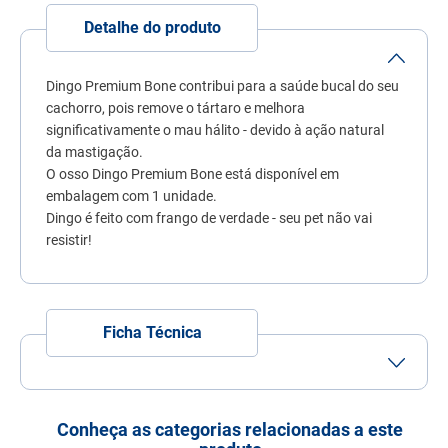
7
º
fórmula natural
Detalhe do produto
8
º
sachê gato
9
º
ração úmida
Dingo Premium Bone contribui para a saúde bucal do seu
cachorro, pois remove o tártaro e melhora
10
º
ração premier
significativamente o mau hálito - devido à ação natural
da mastigação.
O osso Dingo Premium Bone está disponível em
embalagem com 1 unidade.
Dingo é feito com frango de verdade - seu pet não vai
resistir!
Ficha Técnica
Porte
Porte
Porte
Porte
Pequeno
Médio
Grande
Conheça as categorias relacionadas a este
Idade
Adulto
Filhote
Idoso