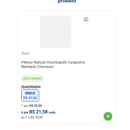
produto
Indicação
Cachorros
Linha
Petiscos
Composição
Carne de Frango, Proteina
Isolada de Suino, Água,
Amido de Milho, Cloreto de
Sódio (sal comum), Sorbato
de Potássio, Corante
Vermelho Allura
Huss
Transgênico
Sem Transgênico
Petisco Natural Churrasquito Casquinho
Recheado Churrasco
Sabor
Frango
LEVE 6 PAGUE 5
Quantidades
ÚNICO
R$
25
,
90
1 por
R$
25,90
R$
21,58
6
por
cada
ou
1
x R$
25,90