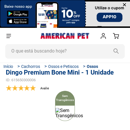
×
O que está buscando hoje?
TERMOS MAIS BUSCADOS
Cachorros
Ossos e Petiscos
Ossos
Dingo Premium Bone Mini - 1 Unidade
1
º
ração cachorro
ID
:
615650300006
2
º
ração gato
3
º
tapete higiênico
Sem
Transgênicos
4
º
areia
5
º
ração
6
º
quatree