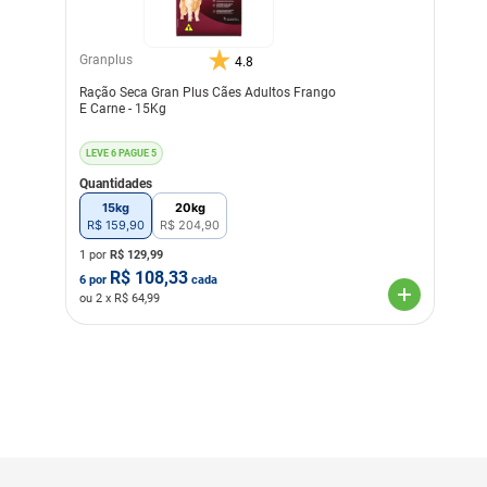
Granplus
4.8
Ração Seca Gran Plus Cães Adultos Frango
E Carne - 15Kg
LEVE 6 PAGUE 5
Quantidades
15kg
20kg
R$
159
,
90
R$
204
,
90
1 por
R$
129,99
R$
108,33
6
por
cada
ou
2
x R$
64,99