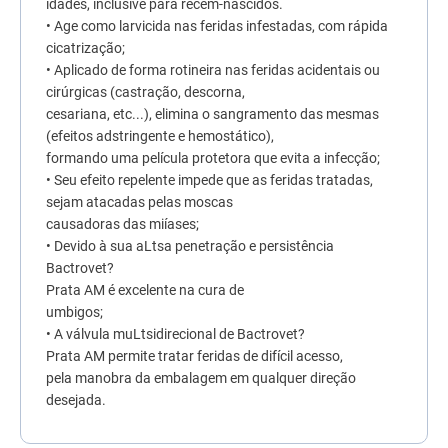
idades, inclusive para recém-nascidos.
7
º
quatree
• Age como larvicida nas feridas infestadas, com rápida
cicatrização;
8
º
ração úmida
• Aplicado de forma rotineira nas feridas acidentais ou
9
º
sachê gato
cirúrgicas (castração, descorna,
cesariana, etc...), elimina o sangramento das mesmas
10
º
ração premier
(efeitos adstringente e hemostático),
formando uma película protetora que evita a infecção;
• Seu efeito repelente impede que as feridas tratadas,
sejam atacadas pelas moscas
causadoras das miíases;
• Devido à sua aLtsa penetração e persistência
Bactrovet?
Prata AM é excelente na cura de
umbigos;
• A válvula muLtsidirecional de Bactrovet?
Prata AM permite tratar feridas de difícil acesso,
pela manobra da embalagem em qualquer direção
desejada.