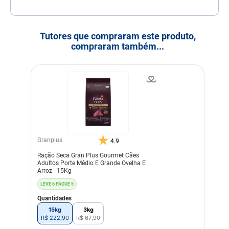
Tutores que compraram este produto,
compraram também...
Granplus
4.9
Ração Seca Gran Plus Gourmet Cães
Adultos Porte Médio E Grande Ovelha E
Arroz - 15Kg
LEVE 6 PAGUE 5
Quantidades
15kg
3kg
R$
222
,
90
R$
67
,
90