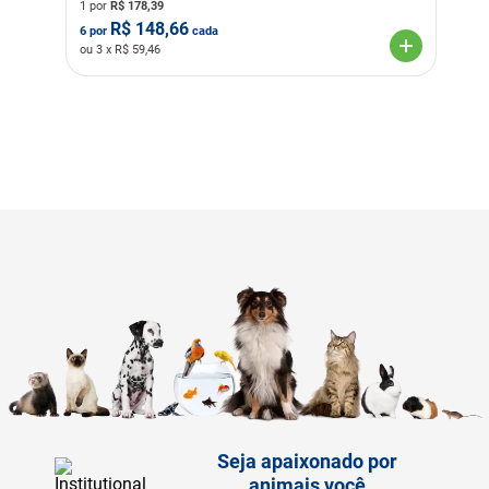
1 por
R$
178,39
R$
148,66
6
por
cada
ou
3
x R$
59,46
Seja apaixonado por
animais você