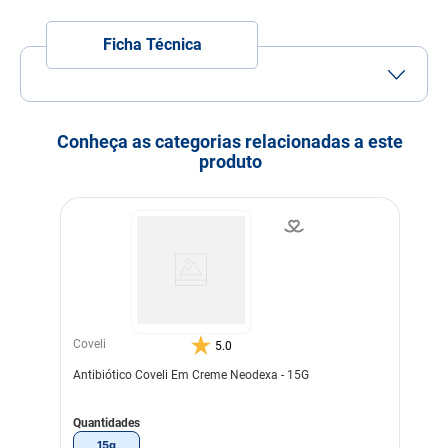
Ficha Técnica
Porte
Porte
Porte
Porte
Porte
Porte
Mini
Pequeno
Médio
Grande
Gigante
Conheça as categorias relacionadas a este
Idade
Adulto
Filhote
Idoso
produto
Modo de uso
Agite bem antes de usar.
Manter o frasco a uma
distância de 10cm da ferida
ou área infestada.
Vaporizar garantindo a
penetração do produto na
ferida e ao redor dela
também.
No tratamento de miíase,
realizar a retirada das
Coveli
5.0
larvas e limpar a área
afetada antes da aplicação
Antibiótico Coveli Em Creme Neodexa - 15G
do produto.
Para a prevenção de
miíases e como cicatrizante
Quantidades
(castração, descorna, etc.),
15g