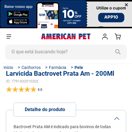
×
O que está buscando hoje?
TERMOS MAIS BUSCADOS
Cachorros
Farmácia
Pele
Larvicida Bactrovet Prata Am - 200Ml
1
º
ração cachorro
ID
:
7791432010202
2
º
ração gato
5.0
3
º
tapete higiênico
4
º
areia
Detalhe do produto
5
º
ração
6
º
fórmula natural
Bactrovet Prata AM é indicado para bovinos de todas