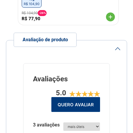
deve-se aplicar diretamente
R$
104
,
90
sobre toda a ferida.
R$
104
,
90
-
26%
Indicação Veterinária
Indicado para bovinos,
R$
77
,
90
equinos, ovinos e porcinos
ação larvicida, repelente,
cicatrizante e hemostática.
Avaliação de produto
Linha
Tratamento
Composição
Cada 100g de concentrado
contém: Sulfadiazina Prata-
0,10g; Alumínio- 5,00g;
DDVP- 1,60g; Cipermetrina-
0,40g; Excipiente q.s.p-
100,00g.
Avaliações
5.0
QUERO AVALIAR
3 avaliações