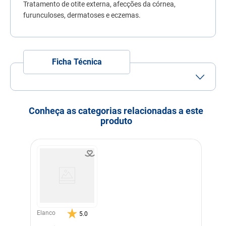
Tratamento de otite externa, afecções da córnea,
7
º
quatree
furunculoses, dermatoses e eczemas.
8
º
ração úmida
9
º
sachê gato
10
º
ração premier
Ficha Técnica
Porte
Porte
Porte
Porte
Porte
Pequeno
Médio
Grande
Gigante
Conheça as categorias relacionadas a este
Idade
Adulto
Filhote
Idoso
produto
Indicação
Cachorros
Gatos
Modo de uso
1 jato para cada 6,5 cm² de
área a ser tratada, 2 vezes
ao dia por um período
máximo de 7 dias.
Indicação Veterinária
Proteção, Tratamento e
Preventivo
Elanco
5.0
Dimensões
4,5 X 14,5 X 4,5