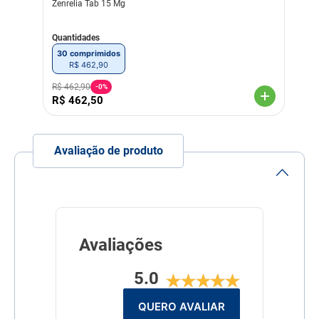
Zenrelia Tab 15 Mg
Linha
Tratamento
Composição
Quantidades
Neomicina base; Acetato de
Dexametasona.
30 comprimidos
R$
462
,
90
R$
462
,
90
-
0%
R$
462
,
50
Avaliação de produto
Avaliações
5.0
QUERO AVALIAR