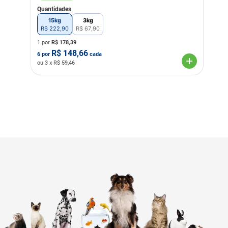
Quantidades
15kg
3kg
R$
222
,
90
R$
67
,
90
1 por
R$
178,39
R$
148,66
6
por
cada
ou
3
x R$
59,46