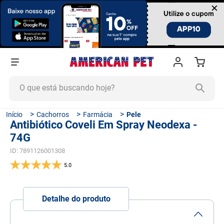
×
O que está buscando hoje?
TERMOS MAIS BUSCADOS
Cachorros
Farmácia
Pele
Antibiótico Coveli Em Spray Neodexa -
1
º
ração cachorro
74G
2
º
ração gato
ID
:
7891126001308
3
º
tapete higiênico
5.0
4
º
areia
5
º
ração
Detalhe do produto
6
º
fórmula natural