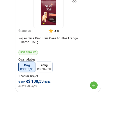
Granplus
4.8
Ração Seca Gran Plus Cães Adultos Frango
E Carne - 15Kg
LEVE 6 PAGUE 5
Quantidades
15kg
20kg
R$
159
,
90
R$
204
,
90
1 por
R$
129,99
R$
108,33
6
por
cada
ou
2
x R$
64,99