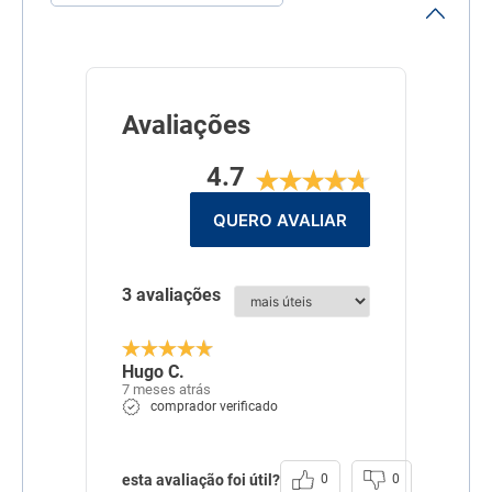
Dimensões
Grão em tamanho real
(formato redondo, 7,0mm
diâmetro x 7,0mm
espessura)
Linha
Ambientes Internos
Avaliações
Composição
Farinha de vísceras de
4.7
frango, farinha de salmão,
glúten de milho - não
transgênico, ovo
QUERO AVALIAR
desidratado - proveniente
de galinhas livres de
gaiolas, quirera de arroz,
polpa de beterraba, óleo de
3 avaliações
peixe, gordura de frango,
gordura suína, ácido
propiônico, antioxidantes
BHA e BHT (0,012%),
cloreto de potássio, cloreto
Hugo C.
de sódio, extrato de yucca
7 meses atrás
(0,06%), hexametafosfato
comprador verificado
de sódio, hidrolisado de
suíno e frango, levedura
seca de cervejaria,
mananoligossacarídeos,
esta avaliação foi útil?
0
0
parede celular de levedura,