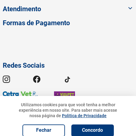
Atendimento
Formas de Pagamento
Redes Sociais
Utilizamos cookies para que você tenha a melhor
experiência em nosso site.
Para saber mais acesse
nossa página de
Politica de Privacidade
© 2023 American Pet - Todos os Direitos Reservados | Pet.Bandeirantes
R$
259
,
90
18%
R$
212
,
42
Comércio de Rações Ltda - CNPJ 19.676.776/0001-54 | Avenida
R$
212
,
42
Geremario Dantas, 01413 - Freguesia (Jacarepaguá) - Rio de Janeiro - RJ.
Adicionar e
Fechar
Concordo
Adicionar ao Carrinho
Programar