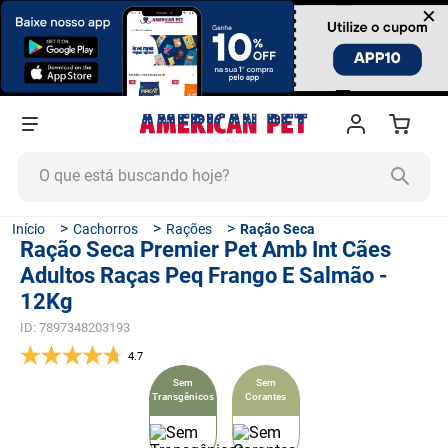
×
O que está buscando hoje?
TERMOS MAIS BUSCADOS
Cachorros
Rações
Ração Seca
Ração Seca Premier Pet Amb Int Cães
1
º
ração cachorro
Adultos Raças Peq Frango E Salmão -
2
º
ração gato
12Kg
3
º
tapete higiênico
ID
:
7897348203193
4
º
areia
4.7
Sem
Sem
5
º
ração
Transgênicos
Corantes
6
º
fórmula natural