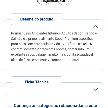
7
º
quatree
8
º
sachê gato
Detalhe do produto
9
º
ração úmida
10
º
ração premier
Premier Cães Ambientes Internos Adultos Sabor Frango e
Salmão é o primeiro alimento Super Premium específico
para cães com este estilo de vida. Sua fórmula exclusiva
contém somente ingredientes nobres, conferindo um
excelente sabor, pelagem muito mais bonita e saudável,
além de fezes em menor volume e odor reduzido.
Ficha Técnica
Porte
Porte Pequeno
Idade
Adulto
Conheça as categorias relacionadas a este