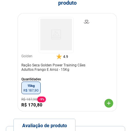
produto
Indicação
Cachorros
Nível de garantia
Umidade (máx.) 100 g/kg
10%
Proteína Bruta (mín) 280
g/kg 28%
Extrato Etéreo (mín) 180
g/kg 18%
Matéria Mineral (máx.) 70
g/kg 7%
Matéria Fibrosa (máx.) 30
Golden
4.9
g/kg 3%
Ração Seca Golden Power Training Cães
Cálcio (máx.) 14 g/kg 1,4%
Adultos Frango E Arroz - 15Kg
Cálcio (mín) 8000 mg/kg
0,8%
Quantidades
Fósforo (mín) 6000 mg/kg
0,6%
15kg
Sódio (mín) 2000 mg/kg
R$
187
,
90
0,2%
Potássio (mín) 5000 mg/kg
R$
187
,
90
-
9%
0,5%
R$
170
,
80
Ômega 6 (mín) 30 g/kg 3%
Ômega 3 (mín) 3800 mg/kg
0,38%
Energia Metabolizável 4132
Avaliação de produto
kcal/kg