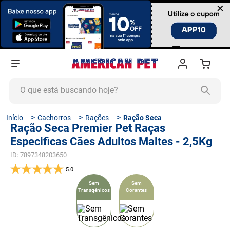
×
O que está buscando hoje?
TERMOS MAIS BUSCADOS
Cachorros
Rações
Ração Seca
Ração Seca Premier Pet Raças
1
º
ração cachorro
Especificas Cães Adultos Maltes - 2,5Kg
2
º
ração gato
ID
:
7897348203650
3
º
tapete higiênico
5.0
4
º
areia
Sem
Sem
Transgênicos
Corantes
5
º
ração
6
º
fórmula natural