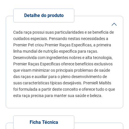
7
º
quatree
8
º
ração úmida
Detalhe do produto
9
º
sachê gato
Cada raça possui suas particularidades e se beneficia de
10
º
ração premier
cuidados especiais. Pensando nestas necessidades a
Premier Pet criou Premier Raças Específicas, a primeira
linha mundial de nutrição específica para raças.
Desenvolvida com ingredientes nobres e alta tecnologia,
Premier Raças Específicas oferece benefícios exclusivos
que visam minimizar os principais problemas de saúde
das raças e auxiliar para o pleno desenvolvimento de
suas características típicas desejáveis. PremieR Maltês
foi formulada a partir deste conceito e oferece tudo o que
esta raça precisa para manter sua saúde e beleza.
Ficha Técnica