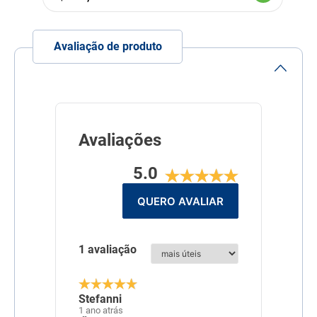
kcal/kg
Linha
Super Premium - Raças
Específicas
Avaliação de produto
Composição
Farinha de vísceras de
frango, farinha de frango e
peru (10%), glúten de trigo,
proteína isolada de suíno,
ovo desidratado, quirera de
arroz (35%), gordura de
frango, gordura suína, óleo
Avaliações
de peixe, polpa de
beterraba, aveia (2,5%),
5.0
ácido propiônico,
antioxidantes BHA e BHT
(0,012%), cloreto de
QUERO AVALIAR
potássio, cloreto de sódio,
extrato de yucca (0,06%),
hexametafosfato de sódio
(0,1%), hidrolisado de suíno
1 avaliação
e frango, levedura seca de
cervejaria,
mananoligossacarídeos
(0,2%), parede celular de
levedura, vitamina A,
Stefanni
vitamina B12, vitamina C,
1 ano atrás
vitamina D3, vitamina E,