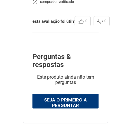
comprador verificado
vitamina K3, ácido fólico,
ácido pantotênico, biotina,
cloreto de colina, niacina,
piridoxina, riboflavina,
esta avaliação foi útil?
0
0
tiamina, cobre aminoácido
quelato, ferro aminoácido
quelato, iodeto de potássio,
manganês aminoácido
quelato, proteinato de
selênio, sulfato de cobre,
sulfato de ferro, sulfato de
Perguntas &
manganês, sulfato de zinco,
zinco aminoácido quelato
respostas
Transgênico
Sem Transgênico
Este produto ainda não tem
Raça
Maltês
perguntas
Corante
Sem Corante
SEJA O PRIMEIRO A
Sabor
Arroz
Peru
PERGUNTAR