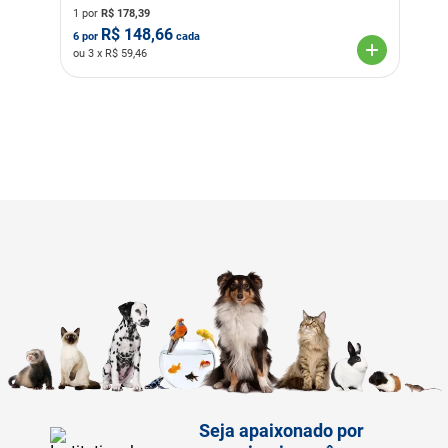
1 por
R$
178,39
R$
148,66
6
por
cada
ou
3
x R$
59,46
Seja apaixonado por