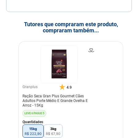
Tutores que compraram este produto,
compraram também...
Granplus
4.9
Ração Seca Gran Plus Gourmet Cães
Adultos Porte Médio E Grande Ovelha E
Arroz - 15Kg
LEVE 6 PAGUE 5
Quantidades
15kg
3kg
R$
222
,
90
R$
67
,
90