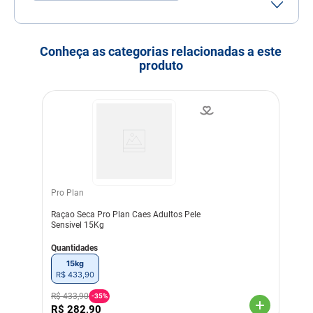
Tamanho do Grão
Grão Pequeno
Porte
Porte Pequeno
Conheça as categorias relacionadas a este
produto
Idade
Adulto
Indicação
Cachorros
Nível de garantia
Umidade (máx.) 10,00%
100 g/kg Proteína Bruta
(mín.) 28,00% 280 g/kg
Extrato Etéreo (mín.)
18,00% 180 g/kg Matéria
Mineral (máx.) 7,00% 70
g/kg Matéria Fibrosa
Pro Plan
(máx.) 3,00% 30 g/kg Cálcio
(máx.) 1,40% 14 g/kg Cálcio
Raçao Seca Pro Plan Caes Adultos Pele
(mín.) 0,70% 7.000 mg/kg
Sensivel 15Kg
Fósforo (mín.) 0,60% 6.000
mg/kg Sódio (mín.) 0,20%
Quantidades
2.000 mg/kg Potássio
(mín.) 0,50% 5.000 mg/kg
15kg
Ômega 6 (mín.) 2,80% 28
R$
433
,
90
g/kg Ômega 3 (mín.) 0,40%
4.000 mg/kg Energia
R$
433
,
90
-
35%
Metabolizável 4.140
R$
282
,
90