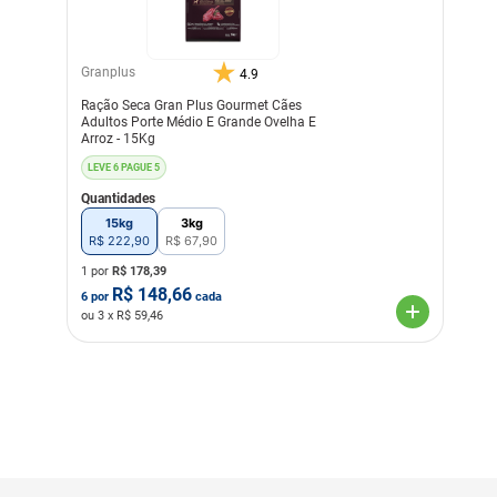
Granplus
4.9
Ração Seca Gran Plus Gourmet Cães
Adultos Porte Médio E Grande Ovelha E
Arroz - 15Kg
LEVE 6 PAGUE 5
Quantidades
15kg
3kg
R$
222
,
90
R$
67
,
90
1 por
R$
178,39
R$
148,66
6
por
cada
ou
3
x R$
59,46