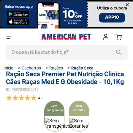
×
O que está buscando hoje?
TERMOS MAIS BUSCADOS
Cachorros
Rações
Ração Seca
Ração Seca Premier Pet Nutrição Clinica
1
º
ração cachorro
Cães Raças Med E G Obesidade - 10,1Kg
2
º
ração gato
ID
:
7897348206019
3
º
tapete higiênico
4.9
4
º
areia
Sem
Sem
Transgênicos
Corantes
5
º
ração
6
º
fórmula natural