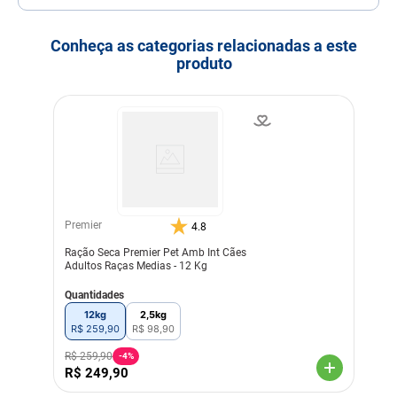
Tamanho do Grão
Grão Grande
Porte
Porte Médio
Porte Grande
Conheça as categorias relacionadas a este
produto
Idade
Adulto
Indicação
Cachorros
Nível de garantia
Umidade (máx.) 10,00%
100 g/kg Proteína Bruta
(mín.) 35,50% 355 g/kg
Extrato Etéreo (mín.) 8,00%
80 g/kg Matéria Mineral
(máx.) 7,50% 75 g/kg
Matéria Fibrosa (máx.)
Premier
4.8
15,00% 150 g/kg Amido
(máx.) 16,00% 160 g/kg
Ração Seca Premier Pet Amb Int Cães
Amido (mín.) 9,00% 90 g/kg
Adultos Raças Medias - 12 Kg
Cálcio (máx.) 1,30% 13 g/kg
Cálcio (mín.) 0,70% 7.000
Quantidades
mg/kg Fósforo (mín.) 0,60%
6.000 mg/kg Potássio
12kg
2,5kg
(mín.) 0,60% 6.000 mg/kg
R$
259
,
90
R$
98
,
90
Ômega 6 (mín.) 1,50% 15
g/kg Ômega 3 (mín.) 0,30%
R$
259
,
90
-
4%
3.000 mg/kg Taurina (mín.)
R$
249
,
90
0,15% 1.500 mg/kg L-