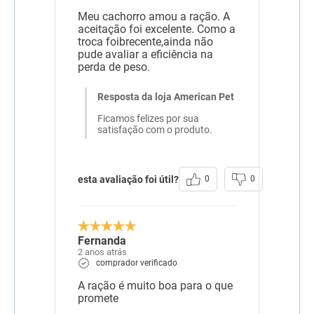
21,00 mg Riboflavina 17,50
mg Selênio 0,16 mg Tiamina
Meu cachorro amou a ração. A
35,00 mg Vitamina A
aceitação foi excelente. Como a
21.000 UI Vitamina B12
troca foibrecente,ainda não
122,50 mcg Vitamina C
pude avaliar a eficiência na
203,00 mg Vitamina D3 875
perda de peso.
UI Vitamina E 630 UI
Vitamina K3 2,45 mg Zinco
183,99 mg
Resposta da loja American Pet
Ficamos felizes por sua
Transgênico
Sem Transgênico
satisfação com o produto.
Corante
Sem Corante
Sabor
Frango
esta avaliação foi útil?
0
0
Fernanda
2 anos atrás
comprador verificado
A ração é muito boa para o que
promete