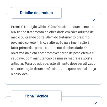
7
º
quatree
8
º
ração úmida
Detalhe do produto
9
º
sachê gato
PremieR Nutrição Clínica Cães Obesidade é um alimento
10
º
ração premier
auxiliar ao tratamento da obesidade em cães adultos de
médio ou grande porte. Além do tratamento prescrito
pelo médico veterinário, a alteração na alimentação é
fator primordial para o tratamento da obesidade. Os
objetivos da dieta são: promover perda de peso efetiva e
saudável, com manutenção da massa magra e suporte
articular. Para obesidade, este alimento deve ser utilizado
sob orientação de um profissional, até que o animal atinja
o peso ideal.
Ficha Técnica