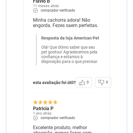
Flavio B
de marigold (Tagetes
11 meses atrás
erecta), farinha de
comprador verificado
mandioca, grão de linhaça,
polpa desidratada de
Minha cachorra adora! Não
beterraba), cloreto de sódio,
engorda. Fezes saem perfeitas.
cloreto de potássio,
levedura de cana-de-açúcar
autolisada e desidratada,
Resposta da loja American Pet
bentonita, BHA
(Butilhidroxianisol), BHT
Olá! Que ótimo saber que seu
(Butilhidroxitolueno),
pet gostou! Agradecemos pela
extrato de yucca,
confiança e estamos à
hidrolisado de fígado de
disposição para o que precisar.
aves e suíno, L-carnitina, L-
lisina, DL-metionina, parede
celular de levedura (fonte
de ß-glucano (0,10%)),
esta avaliação foi útil?
0
0
parede celular de levedura
(mananoligossacarídeos
(0,20%)), sulfato de
condroitina, sulfato de
glicosamina, taurina,
acetato de DL-alfa
Patricia P
tocoferol, acetato de retinol,
1 ano atrás
ácido ascórbico
comprador verificado
monofosfato, ácido fólico,
ácido pantotênico, biotina,
Excelente produto, melhor
bissulfito de menadiona
absorção, menos fezes com