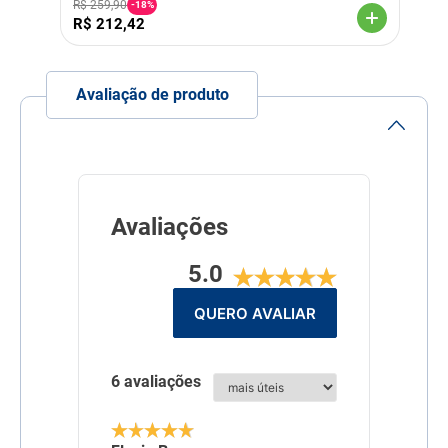
1,40%
R$
259
,
90
-
18%
Fósforo (mín.) 6.000 mg/kg
R$
212
,
42
0,60%
Sódio (mín.) 1.700 mg/kg
0,17%
Ômega 3 (mín.) 2.800
Avaliação de produto
mg/kg 0,28%
Ômega 6 (mín.) 20 g/kg
2,00%
Sulfato de Condroitina 50
mg/kg
Sulfato de Glicosamina 500
mg/kg
Umidade (máx.) 100 g/kg
Avaliações
10,00%
Linha
Super Premium
5.0
Composição
Farinha de vísceras de
QUERO AVALIAR
frango, ovo em pó, glúten
de milho (não transgênico),
quirera de arroz, gordura de
frango, óleo refinado de
peixe, complexo de vegetais
6 avaliações
– 12,5% (arando
(cranberry), beterraba
desidratada, cúrcuma
(Curcuma longa), extrato