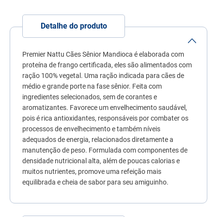
7
º
quatree
8
º
sachê gato
Detalhe do produto
9
º
ração úmida
Premier Nattu Cães Sênior Mandioca é elaborada com
10
º
ração premier
proteína de frango certificada, eles são alimentados com
ração 100% vegetal. Uma ração indicada para cães de
médio e grande porte na fase sênior. Feita com
ingredientes selecionados, sem de corantes e
aromatizantes. Favorece um envelhecimento saudável,
pois é rica antioxidantes, responsáveis por combater os
processos de envelhecimento e também níveis
adequados de energia, relacionados diretamente a
manutenção de peso. Formulada com componentes de
densidade nutricional alta, além de poucas calorias e
muitos nutrientes, promove uma refeição mais
equilibrada e cheia de sabor para seu amiguinho.