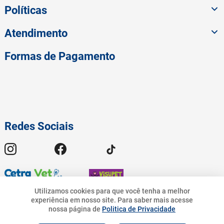
Políticas
Atendimento
Formas de Pagamento
Redes Sociais
Utilizamos cookies para que você tenha a melhor
experiência em nosso site.
Para saber mais acesse
265
,
90
nossa página de
Politica de Privacidade
© 2023 American Pet - Todos os Direitos Reservados | Pet.Bandeirantes
10
%
R$
R$
239
,
31
Comércio de Rações Ltda - CNPJ 19.676.776/0001-54 | Avenida
R$
265
,
90