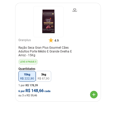
Granplus
4.9
Ração Seca Gran Plus Gourmet Cães
Adultos Porte Médio E Grande Ovelha E
Arroz - 15Kg
LEVE 6 PAGUE 5
Quantidades
15kg
3kg
R$
222
,
90
R$
67
,
90
1 por
R$
178,39
R$
148,66
6
por
cada
ou
3
x R$
59,46