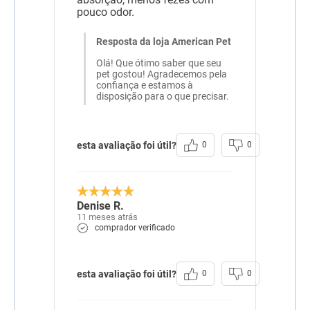
nicotinamida,
pouco odor.
cianocobalamina, cloreto
de colina, colecalciferol,
niacina (ácido nicotínico),
Resposta da loja American Pet
piridoxina, riboflavina,
Olá! Que ótimo saber que seu
tiamina, ferro aminoácido
pet gostou! Agradecemos pela
quelato, iodeto de cálcio,
confiança e estamos à
manganês aminoácido
disposição para o que precisar.
quelato, selenometionina
hidroxi análoga, sulfato de
cobre
Transgênico
Sem Transgênico
esta avaliação foi útil?
0
0
Corante
Sem Corante
Sabor
Beterraba
Frango
Linhaça
Mandioca
Denise R.
11 meses atrás
comprador verificado
esta avaliação foi útil?
0
0