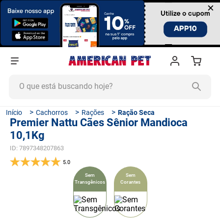
×
O que está buscando hoje?
TERMOS MAIS BUSCADOS
Cachorros
Rações
Ração Seca
Premier Nattu Cães Sênior Mandioca
1
º
ração cachorro
10,1Kg
2
º
ração gato
ID
:
7897348207863
3
º
tapete higiênico
5.0
4
º
areia
Sem
Sem
Transgênicos
Corantes
5
º
ração
6
º
fórmula natural