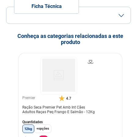
Ficha Técnica
Tamanho do Grão
Grão Médio
Porte
Porte
Porte
Porte
Conheça as categorias relacionadas a este
Pequeno
Médio
Grande
produto
Idade
Idoso
Indicação
Cachorros
Nível de garantia
Proteína Bruta (mín.) 260
g/kg 26,00%
Extrato Etéreo (mín.) 120
mg/kg 12,00%
Matéria Mineral (máx.) 70
Premier
4.7
g/kg 7,00%
Matéria Fibrosa (máx.) 40
Ração Seca Premier Pet Amb Int Cães
mg/kg 4,00%
Adultos Raças Peq Frango E Salmão - 12Kg
Fibra Dietética Total (máx.)
80 mg/kg 8,00%
Quantidades
Cálcio (mín.) 8.000 mg/kg
0,80%
12kg
+opções
Cálcio (máx.) 14 mg/kg