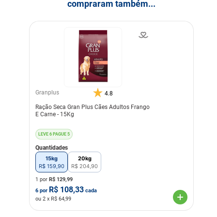
compraram também...
Granplus
4.8
Ração Seca Gran Plus Cães Adultos Frango
E Carne - 15Kg
LEVE 6 PAGUE 5
Quantidades
15kg
20kg
R$
159
,
90
R$
204
,
90
1 por
R$
129,99
R$
108,33
6
por
cada
ou
2
x R$
64,99