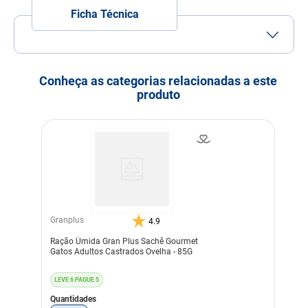
Ficha Técnica
Porte
Porte
Porte
Porte
Pequeno
Médio
Grande
Conheça as categorias relacionadas a este
Idade
Filhote
produto
Indicação
Gatos
Nível de garantia
Proteína Bruta (mín.) 7,00
% 70 g/kg
Extrato Etéreo (mín.) 1,50 %
15 g/kg
Matéria Fibrosa (máx.) 0,70
% 7.000 mg/kg
Umidade (máx.) 88,00 %
880 g/kg
Granplus
4.9
Matéria Mineral (máx.) 0,60
Ração Úmida Gran Plus Sachê Gourmet
% 6.000 mg/kg
Gatos Adultos Castrados Ovelha - 85G
Cálcio (mín.) 0,01 % 100
mg/kg
Cálcio (máx.) 0,06 % 600
LEVE 6 PAGUE 5
mg/kg
Fósforo (mín.) 0,03 % 300
Quantidades
mg/kg