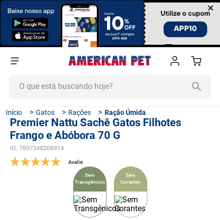
×
O que está buscando hoje?
TERMOS MAIS BUSCADOS
Gatos
Rações
Ração Úmida
Premier Nattu Sachê Gatos Filhotes
1
º
ração cachorro
Frango e Abóbora 70 G
2
º
ração gato
ID
:
7897348208914
3
º
tapete higiênico
4
º
areia
Sem
Sem
Transgênicos
Corantes
5
º
ração
6
º
quatree