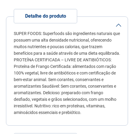
7
º
fórmula natural
8
º
sachê gato
Detalhe do produto
9
º
ração úmida
SUPER FOODS: Superfoods são ingredientes naturais que
10
º
ração premier
possuem uma alta densidade nutricional, oferecendo
muitos nutrientes e poucas calorias, que trazem
benefícios para a saúde através de uma dieta equilibrada.
PROTEÍNA CERTIFICADA – LIVRE DE ANTIBIÓTICOS:
Proteína de Frango Certificada: alimentados com ração
100% vegetal, livre de antibióticos e com certificação de
bem-estar animal. Sem corantes, conservantes e
aromatizantes Saudável: Sem corantes, conservantes e
aromatizantes. Delicioso: preparado com frango
desfiado, vegetais e grãos selecionados, com um molho
irresistível. Nutritivo: rico em proteínas, vitaminas,
aminoácidos essenciais e prebiótico.