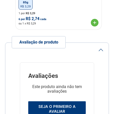
85g
Frutooligossacarídeos
R$
3
,
29
(mín.) 0,015 % 150 mg/kg
Energia Metabolizável 683
1 por
R$
3,29
kcal/kg
R$
2,74
6
por
cada
47,8 kcal/sachê
ou
1
x R$
3,29
Indicação Veterinária
Gatos filhotes
Linha
Nattu
Avaliação de produto
Composição
Água, carne de frango,
abóbora, brócolis, grão de
quinoa,
frutooligossacarídeos,
goma guar, taurina,
vitamina A, vitamina B1,
vitamina B2, vitamina B3,
Avaliações
vitamina B5, vitamina B6,
vitamina B7, vitamina B9,
vitamina B12, vitamina C,
Este produto ainda não tem
cloreto de colina, vitamina
avaliações
D3, vitamina E, vitamina K3.
Transgênico
Sem Transgênico
SEJA O PRIMEIRO A
Corante
Sem Corante
AVALIAR