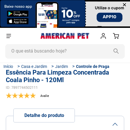
×
O que está buscando hoje?
TERMOS MAIS BUSCADOS
Casa e Jardim
Jardim
Controle de Praga
Essência Para Limpeza Concentrada
1
º
ração cachorro
Coala Pinho - 120Ml
2
º
ração gato
ID
:
7897744502111
3
º
tapete higiênico
4
º
areia
5
º
ração
Detalhe do produto
6
º
ração úmida