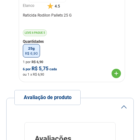
Tensoativo, Estabilizante,
Elanco
4.5
Conservante, Álcool,
Corante...
Raticida Rodilon Pallets 25 G
LEVE 6 PAGUE 5
Quantidades
25g
R$
6
,
90
1 por
R$
6,90
R$
5,75
6
por
cada
ou
1
x R$
6,90
Avaliação de produto
Avaliações