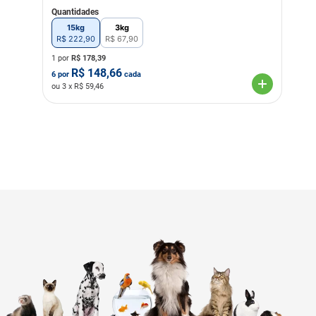
Quantidades
15kg
3kg
R$
222
,
90
R$
67
,
90
1 por
R$
178,39
R$
148,66
6
por
cada
ou
3
x R$
59,46