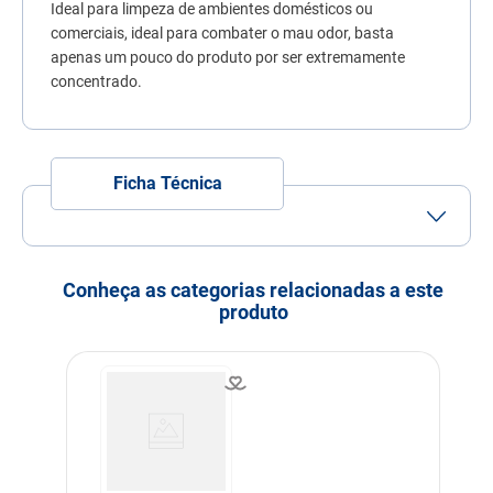
Ideal para limpeza de ambientes domésticos ou
7
º
fórmula natural
comerciais, ideal para combater o mau odor, basta
8
º
quatree
apenas um pouco do produto por ser extremamente
concentrado.
9
º
ração premier
10
º
sachê gato
Ficha Técnica
Porte
Porte
Porte
Porte
Porte
Porte
Mini
Pequeno
Médio
Grande
Gigante
Conheça as categorias relacionadas a este
Idade
Adulto
Filhote
Idoso
produto
Indicação
Cachorros
Modo de uso
10 Gotas em 1L de Agua
Dimensões
15X3X5,5
Fragrância
Pinho
Composição
Fragrância, Solvente,