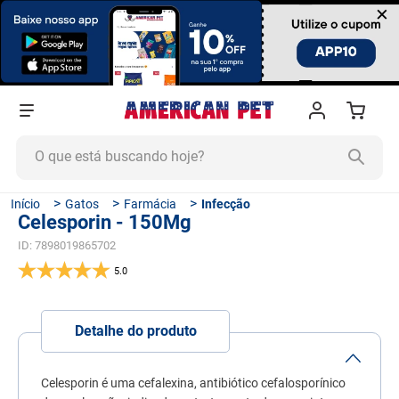
×
O que está buscando hoje?
TERMOS MAIS BUSCADOS
Gatos
Farmácia
Infecção
Celesporin - 150Mg
1
º
ração cachorro
ID
:
7898019865702
2
º
ração gato
5.0
3
º
tapete higiênico
4
º
areia
Detalhe do produto
5
º
ração
6
º
fórmula natural
Celesporin é uma cefalexina, antibiótico cefalosporínico