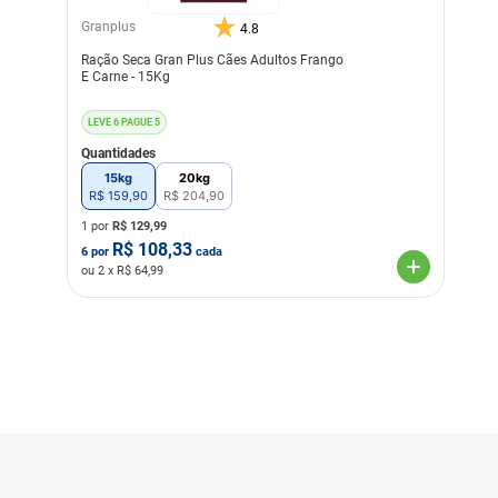
Granplus
4.8
Ração Seca Gran Plus Cães Adultos Frango
E Carne - 15Kg
LEVE 6 PAGUE 5
Quantidades
15kg
20kg
R$
159
,
90
R$
204
,
90
1 por
R$
129,99
R$
108,33
6
por
cada
ou
2
x R$
64,99