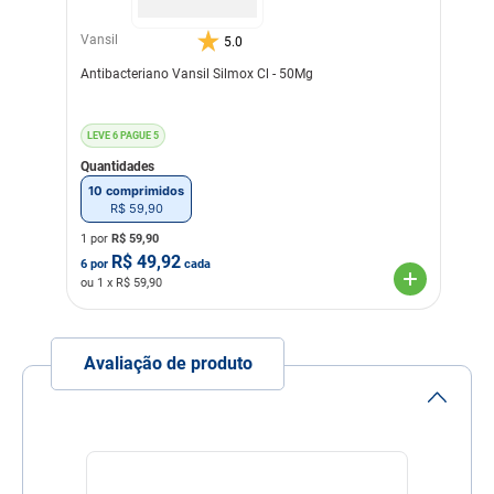
para 5 kg
Vansil
5.0
Indicação Veterinária
Antibiótico bactericida
Antibacteriano Vansil Silmox Cl - 50Mg
Composição
Tamanho: 600mg - Cada
comprimido palatável de
1.000 mg contém:
Cefalexina
LEVE 6 PAGUE 5
(monohidratada) 600,00
Quantidades
mg, Excipiente q.s.p.
1.000,00 mg, Equivalente a
10 comprimidos
63,16% de Cefalexina
R$
59
,
90
monohidratada, que
1 por
R$
59,90
fornece 631,60 mg de
R$
49,92
Cefalexina monohidratada.
6
por
cada
Tamanho: 150mg - Cada
ou
1
x R$
59,90
comprimido palatável de
250 mg contém: Cefalexina
(Monohidratada) 150,00
mg, Excipiente q.s.p. 250,00
Avaliação de produto
mg, Equivalente a 63,16%
de Cefalexina
monohidratada, que
fornece 157,90 mg de
Cefalexina monohidratada.