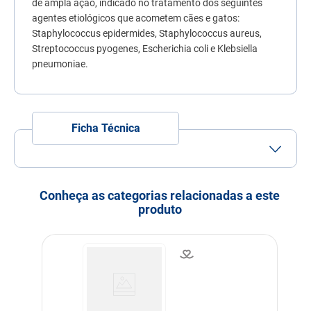
de ampla ação, indicado no tratamento dos seguintes
7
º
quatree
agentes etiológicos que acometem cães e gatos:
Staphylococcus epidermides, Staphylococcus aureus,
8
º
sachê gato
Streptococcus pyogenes, Escherichia coli e Klebsiella
9
º
ração úmida
pneumoniae.
10
º
ração premier
Ficha Técnica
Porte
Porte Pequeno
Porte Médio
Idade
Adulto
Filhote
Idoso
Conheça as categorias relacionadas a este
produto
Indicação
Cachorros
Gatos
Modo de uso
A dose terapêutica da
Cefalexina é de 30 mg/kg
de peso corporal, devendo
ser administrada a cada 12
horas. Para cães de
pequeno porte e Gatos e
Cães 150 mg, 1 comprimido