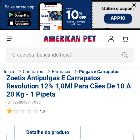
×
O que está buscando hoje?
TERMOS MAIS BUSCADOS
Cachorros
Farmácia
Pulgas e Carrapatos
Zoetis Antipulgas E Carrapatos
1
º
ração cachorro
Revolution 12% 1,0Ml Para Cães De 10 A
2
º
ração gato
20 Kg - 1 Pipeta
3
º
tapete higiênico
ID
:
7898049717996
4
º
areia
1.0
5
º
ração
Detalhe do produto
6
º
quatree