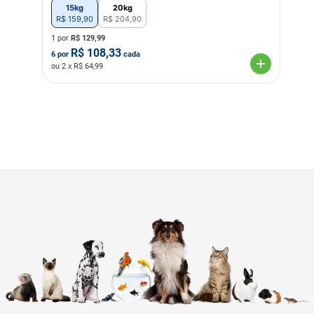
15kg
20kg
R$
159
,
90
R$
204
,
90
1 por
R$
129,99
R$
108,33
6
por
cada
ou
2
x R$
64,99