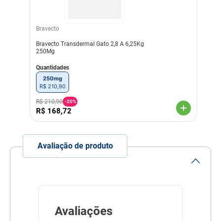
Administre o produto
diretamente na pele sem
massagear o local de
aplicação. Afastar os pêlos
Bravecto
das costas do animal na
Bravecto Transdermal Gato 2,8 A 6,25Kg
região do pescoço, à frente
250Mg
dos ombros até que a pele
seja visível. Esprema o tubo
Quantidades
firmemente para eliminar
todo o conteúdo em um
250mg
único ponto. Devido à
R$
210
,
90
presença de álcool em sua
formulação, não aplique em
R$
210
,
90
-
20%
pele com rachaduras. Evite
R$
168
,
72
o contato com os dedos
durante a aplicação. Não
aplique quando a pelagem
estiver úmida. Dar banho
Avaliação de produto
ou molhar o animal após
duas horas da aplicação,
não reduzirá a eficácia de
Revolution®. Uma
aglutinação temporária dos
pêlos ou uma leve camada
de um resíduo em pó,
poderá ser observada no
Avaliações
local do tratamento em
alguns animais