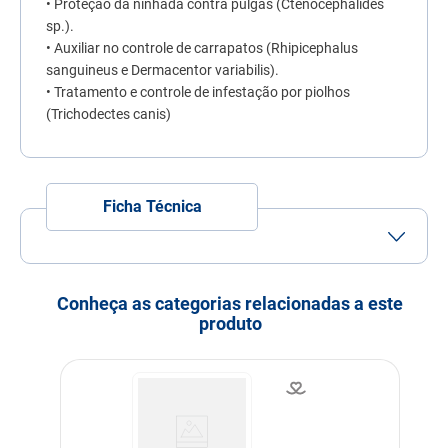
• Proteção da ninhada contra pulgas (Ctenocephalides
sp.).
• Auxiliar no controle de carrapatos (Rhipicephalus
sanguineus e Dermacentor variabilis).
• Tratamento e controle de infestação por piolhos
(Trichodectes canis)
Ficha Técnica
Porte
Porte Médio
Porte Grande
Idade
Adulto
Filhote
Idoso
Conheça as categorias relacionadas a este
produto
Indicação
Cachorros
Modo de uso
Uso Tópico (externo);
Pressione firmemente a
tampa para perfurar o lacre
no tubo de Revolution®.
Remova a tampa para
administrar o produto.