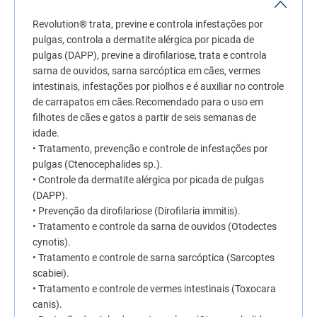
7
º
fórmula natural
Revolution® trata, previne e controla infestações por
8
º
sachê gato
pulgas, controla a dermatite alérgica por picada de
pulgas (DAPP), previne a dirofilariose, trata e controla
9
º
ração úmida
sarna de ouvidos, sarna sarcóptica em cães, vermes
10
º
ração premier
intestinais, infestações por piolhos e é auxiliar no controle
de carrapatos em cães.Recomendado para o uso em
filhotes de cães e gatos a partir de seis semanas de
idade.
• Tratamento, prevenção e controle de infestações por
pulgas (Ctenocephalides sp.).
• Controle da dermatite alérgica por picada de pulgas
(DAPP).
• Prevenção da dirofilariose (Dirofilaria immitis).
• Tratamento e controle da sarna de ouvidos (Otodectes
cynotis).
• Tratamento e controle de sarna sarcóptica (Sarcoptes
scabiei).
• Tratamento e controle de vermes intestinais (Toxocara
canis).