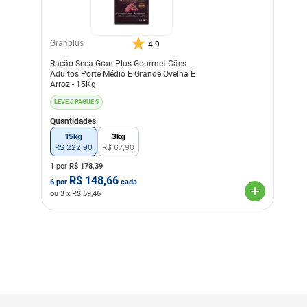
Granplus
4.9
Ração Seca Gran Plus Gourmet Cães
Adultos Porte Médio E Grande Ovelha E
Arroz - 15Kg
LEVE 6 PAGUE 5
Quantidades
15kg
3kg
R$
222
,
90
R$
67
,
90
1 por
R$
178,39
R$
148,66
6
por
cada
ou
3
x R$
59,46