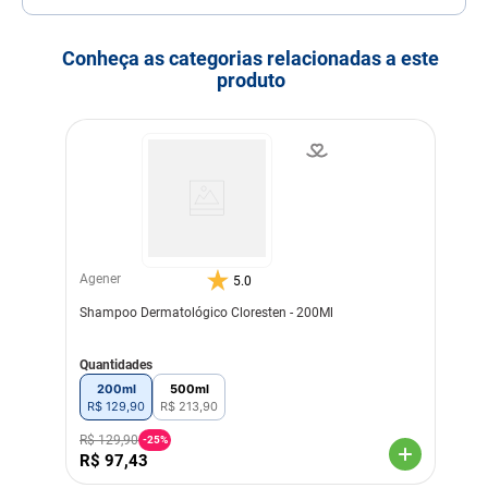
Porte
Porte
Porte
Porte
Porte
Porte
Mini
Pequeno
Médio
Grande
Gigante
Conheça as categorias relacionadas a este
Idade
Adulto
Filhote
Idoso
produto
Indicação
Cachorros
Gatos
Modo de uso
Antes de realizar a
aplicação em seu pet, limpe
a região a ser tratada
adequadamente. Coloque
uma fina camada sobre o
ferimento e repita o
procedimento de 1 a 2
vezes ao dia. O tratamento
deve ser contínuo por cerca
Agener
5.0
de 48 horas após o
Shampoo Dermatológico Cloresten - 200Ml
desaparecimento das
feridas, segundo o
recomendado, porém,
Quantidades
sempre consulte um médico
veterinário para ele indicar
200ml
500ml
o tempo ideal de acordo
R$
129
,
90
R$
213
,
90
com cada animal e
gravidade do ferimento.
R$
129
,
90
-
25%
R$
97
,
43
Indicação Veterinária
Anti-infecciosa