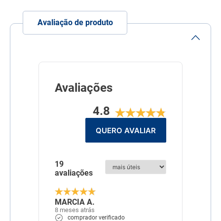
Linha
Tratamento
Avaliação de produto
Composição
Cada 100 g contém:
Gentamicina (Sulfato) 0,5 g
Sulfanilamida 5,0 g
Sulfadiazina 5,0 g Uréia 5,0
g Vitamina A 120.000 UI
Excipiente q.s.p 100,0 g
Avaliações
4.8
QUERO AVALIAR
19
avaliações
MARCIA A.
8 meses atrás
comprador verificado