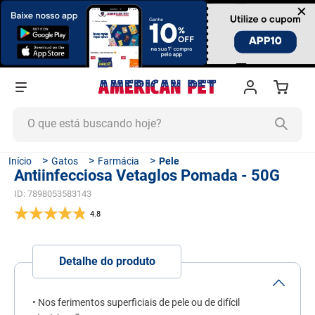
×
O que está buscando hoje?
TERMOS MAIS BUSCADOS
Gatos
Farmácia
Pele
Antiinfecciosa Vetaglos Pomada - 50G
1
º
ração cachorro
ID
:
7898053583143
2
º
ração gato
4.8
3
º
tapete higiênico
4
º
areia
Detalhe do produto
5
º
ração
6
º
fórmula natural
• Nos ferimentos superficiais de pele ou de difícil