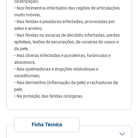
cicatrização;
7
º
quatree
• Nos ferimentos infectados das regiões de articulações
muito móveis;
8
º
sachê gato
• Nas feridas e pisaduras infectadas, provocadas por
9
º
ração úmida
selas e arreios;
• Nas feridas ou escaras de decúbito infectadas, perdas
10
º
ração premier
epiteliais, lesões de escoriações, de coceiras do casco e
da pele;
• Nas úlceras infectadas e purulentas, furúnculos e
abscessos;
• Nas queimaduras e erupções vesiculosas e
varioliformes;
• Nas dermatites (inflamação da pele) e rachaduras da
pele;
• Na proteção das feridas cirúrgicas.
Ficha Técnica