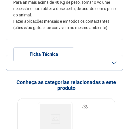
Para animais acima de 40 Kg de peso, somar o volume
7
º
quatree
necessário para obter a dose certa, de acordo com o peso
8
º
sachê gato
do animal.
Fazer aplicações mensais e em todos os contactantes
9
º
ração úmida
(cães e/ou gatos que convivem no mesmo ambiente).
10
º
ração premier
Ficha Técnica
Porte
Porte Médio
Porte Grande
Idade
Adulto
Filhote
Idoso
Conheça as categorias relacionadas a este
produto
Indicação
Cachorros
Modo de uso
É muito simples usar o
medicamento. Basta
quebrar a pipeta na linha
indicada, afastar os pelos
do cachorro no pescoço,
bem onde fica a base da