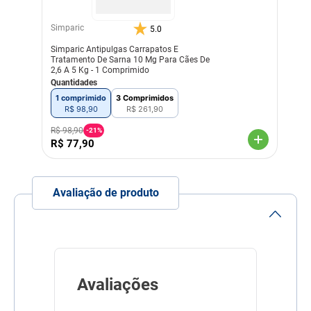
nuca, até que seja possível
ver a pele, e apertar em
vários pontos, evitando que
Simparic
5.0
o produto escorra.
Simparic Antipulgas Carrapatos E
Depois que fizer a aplicação
Tratamento De Sarna 10 Mg Para Cães De
do Antipulgas e Carrapatos
2,6 A 5 Kg - 1 Comprimido
Frontline Plus Cães, entre
Quantidades
10 e 20kg, evite dar banho
no seu cachorro por pelo
1 comprimido
3 Comprimidos
menos 48h para que o
R$
98
,
90
R$
261
,
90
efeito residual do produto
seja o maior possível.
R$
98
,
90
-
21%
R$
77
,
90
Indicação Veterinária
Proteção contra pulgas,
carrapatos e piolhos
Linha
Tratamento
Avaliação de produto
Composição
Cada 100ml contém:
Fipronil: 10 g, (S)-
Metopreno: 9 g, Veículo
q.s.p.: 100ml
Avaliações