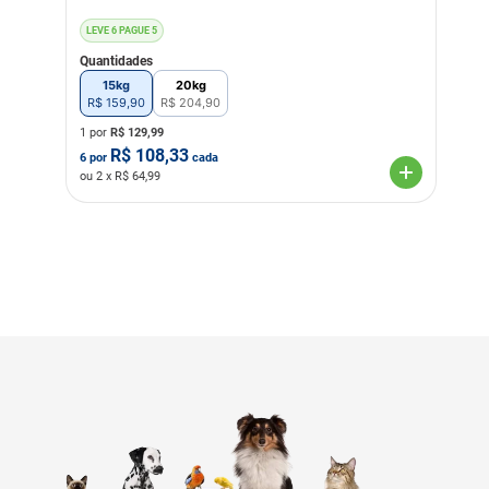
LEVE 6 PAGUE 5
Quantidades
15kg
20kg
R$
159
,
90
R$
204
,
90
1 por
R$
129,99
R$
108,33
6
por
cada
ou
2
x R$
64,99