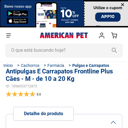
×
O que está buscando hoje?
TERMOS MAIS BUSCADOS
Cachorros
Farmácia
Pulgas e Carrapatos
Antipulgas E Carrapatos Frontline Plus
1
º
ração cachorro
Cães - M - de 10 a 20 Kg
2
º
ração gato
ID
:
7898053772875
3
º
tapete higiênico
5.0
4
º
areia
5
º
ração
Detalhe do produto
6
º
fórmula natural