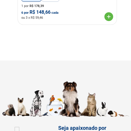
1 por
R$
178,39
R$
148,66
6
por
cada
ou
3
x R$
59,46
Seja apaixonado por