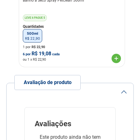
Banho a Seco Spray Petclean 500ml
numa proporção de 50 a
100g por m², evitando
bebedouros e comedouros.
LEVE 6 PAGUE 5
Quantidades
Ninhos: polvilhar em cada
500ml
um, uma quantidade de
R$
22
,
90
produtos equivalente a 1 ou
até 3 colheres de sopa de
1 por
R$
22,90
Talfon Top.
R$
19,08
6
por
cada
ou
1
x R$
22,90
Contra moscas, em
esterqueiras e cama dos
animais: Polvilhar entre 50g
Avaliação de produto
a 100g do produtos por m2,
inclusive nos seus
arredores.
Indicação Veterinária
Indicado no combate a
Piolhos e carrapatos de
aves, pulgas de animais
domésticos, moscas dos
Avaliações
currais, pocilgas e
galinheiros Musca
Este produto ainda não tem
domestica e Stomoxis