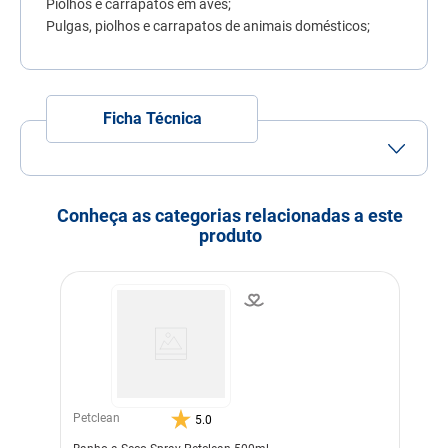
Piolhos e carrapatos em aves;
7
º
quatree
Pulgas, piolhos e carrapatos de animais domésticos;
8
º
ração úmida
9
º
sachê gato
Ficha Técnica
10
º
ração premier
Porte
Porte
Porte
Porte
Pequeno
Médio
Grande
Conheça as categorias relacionadas a este
Idade
Adulto
Idoso
produto
Indicação
Cachorros
Pássaros
Modo de uso
Contra pulgas e carrapatos:
aplicar Talfon Top no
sentido contrário aos pêlos
e sobre a cama dos
animais.
Instalações: aplique Talfon
Petclean
5.0
Top por polvilhamento,