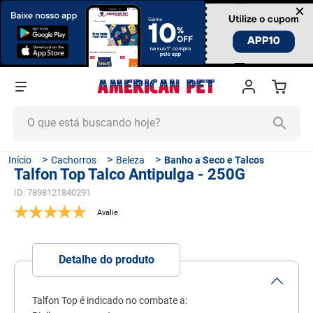
×
O que está buscando hoje?
TERMOS MAIS BUSCADOS
Cachorros
Beleza
Banho a Seco e Talcos
Talfon Top Talco Antipulga - 250G
1
º
ração cachorro
ID
:
7898121840291
2
º
ração gato
3
º
tapete higiênico
4
º
areia
Detalhe do produto
5
º
ração
6
º
fórmula natural
Talfon Top é indicado no combate a: