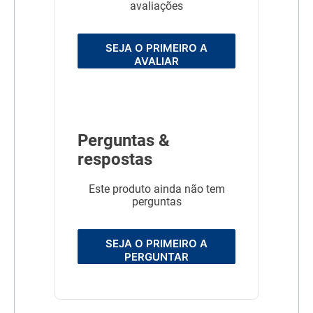
calcitrans, punilha de
avaliações
couros, insetos e ácaros em
animais, dependências e
instalações. Indicado
SEJA O PRIMEIRO A
especialmente para
caninos, aves e os
AVALIAR
ambientes em que os
animais domésticos
permanecem.
Dimensões
7x16x10
Perguntas &
Linha
Tratamento e Prevenção
respostas
Composição
Cada 100g de Talfon Top
contém:
Este produto ainda não tem
Carbaryl
perguntas
.................................................
2%
Cipermetrina
...................................... 0,5%
SEJA O PRIMEIRO A
PERGUNTAR