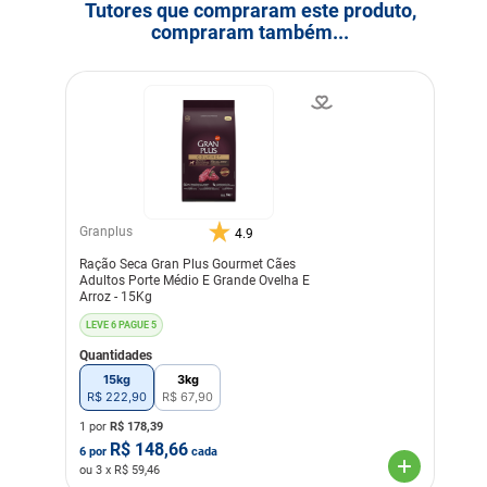
Tutores que compraram este produto,
compraram também...
Granplus
4.9
Ração Seca Gran Plus Gourmet Cães
Adultos Porte Médio E Grande Ovelha E
Arroz - 15Kg
LEVE 6 PAGUE 5
Quantidades
15kg
3kg
R$
222
,
90
R$
67
,
90
1 por
R$
178,39
R$
148,66
6
por
cada
ou
3
x R$
59,46