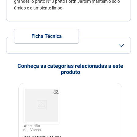
grandes, o prato N° 3 preto Forth Jardim mantém o solo
7
º
quatree
úmido e o ambiente limpo.
8
º
ração úmida
9
º
sachê gato
Ficha Técnica
10
º
ração premier
Conheça as categorias relacionadas a este
produto
Atacadão
dos Vasos