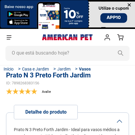
×
O que está buscando hoje?
TERMOS MAIS BUSCADOS
Casa e Jardim
Jardim
Vasos
Prato N 3 Preto Forth Jardim
1
º
ração cachorro
ID
:
7898268383156
2
º
ração gato
3
º
tapete higiênico
4
º
areia
Detalhe do produto
5
º
ração
6
º
fórmula natural
Prato N 3 Preto Forth Jardim - Ideal para vasos médios a