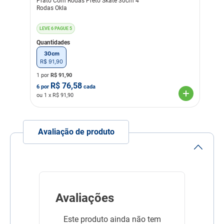
Prato Com Rodas Preto Skate 30cm 4
Rodas Okla
LEVE 6 PAGUE 5
Quantidades
30cm
R$
91
,
90
1 por
R$
91,90
R$
76,58
6
por
cada
ou
1
x R$
91,90
Avaliação de produto
Avaliações
Este produto ainda não tem