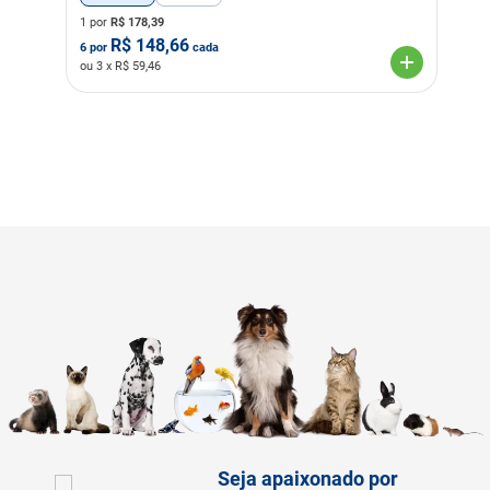
1 por
R$
178,39
R$
148,66
6
por
cada
ou
3
x R$
59,46
Seja apaixonado por