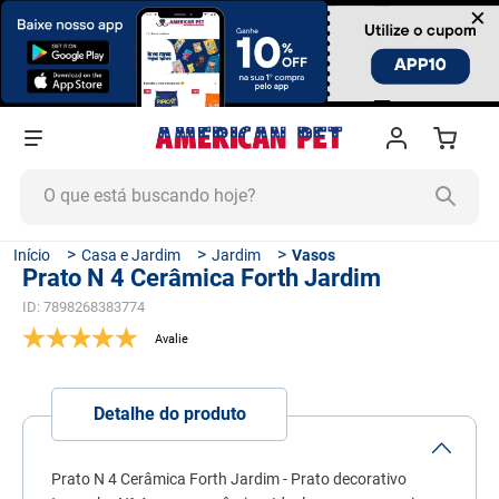
×
O que está buscando hoje?
TERMOS MAIS BUSCADOS
Casa e Jardim
Jardim
Vasos
Prato N 4 Cerâmica Forth Jardim
1
º
ração cachorro
ID
:
7898268383774
2
º
ração gato
3
º
tapete higiênico
4
º
areia
Detalhe do produto
5
º
ração
6
º
fórmula natural
Prato N 4 Cerâmica Forth Jardim - Prato decorativo