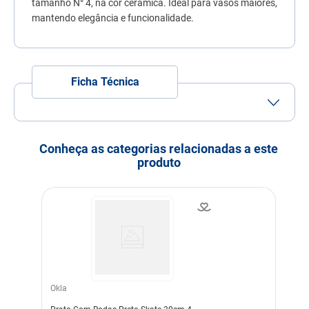
tamanho N° 4, na cor cerâmica. Ideal para vasos maiores,
7
º
quatree
mantendo elegância e funcionalidade.
8
º
sachê gato
9
º
ração úmida
Ficha Técnica
10
º
ração premier
Conheça as categorias relacionadas a este
produto
Okla