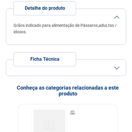
7
º
quatree
Detalhe do produto
8
º
sachê gato
9
º
ração úmida
Grãos indicado para alimentação de Pássaros,aduLtso /
idosos.
10
º
ração premier
Ficha Técnica
Porte
Porte
Porte
Porte
Pequeno
Médio
Grande
Conheça as categorias relacionadas a este
Idade
Adulto
Idoso
produto
Indicação
Pássaros
Modo de uso
Fornecer à livre acesso em
cocho,limpo mantendo
fazendo manutenção
diária.