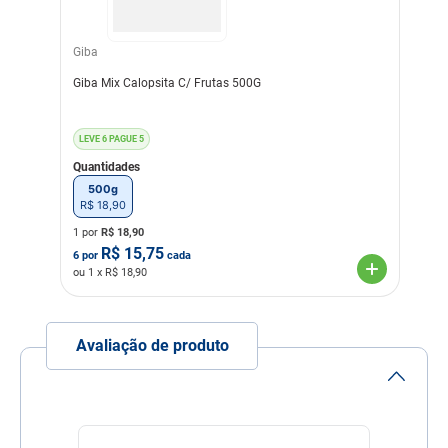
Composição
Grãos de Girassol Miúdo
selecionados
Giba
Transgênico
Sem Transgênico
Giba Mix Calopsita C/ Frutas 500G
Corante
Sem Corante
Sabor
Natural
LEVE 6 PAGUE 5
Quantidades
500g
R$
18
,
90
1 por
R$
18,90
R$
15,75
6
por
cada
ou
1
x R$
18,90
Avaliação de produto