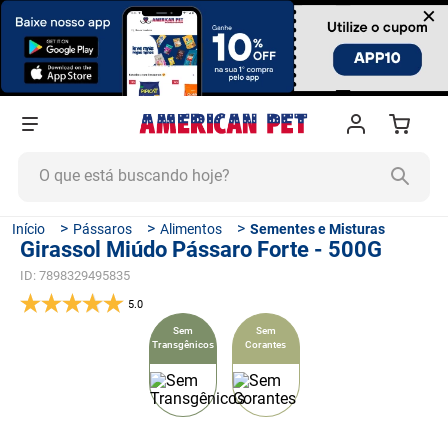
×
O que está buscando hoje?
TERMOS MAIS BUSCADOS
Pássaros
Alimentos
Sementes e Misturas
Girassol Miúdo Pássaro Forte - 500G
1
º
ração cachorro
ID
:
7898329495835
2
º
ração gato
5.0
3
º
tapete higiênico
Sem
Sem
Transgênicos
Corantes
4
º
areia
5
º
ração
6
º
fórmula natural