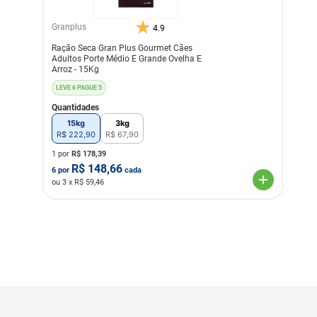
Granplus
4.9
Ração Seca Gran Plus Gourmet Cães
Adultos Porte Médio E Grande Ovelha E
Arroz - 15Kg
LEVE 6 PAGUE 5
Quantidades
15kg
3kg
R$
222
,
90
R$
67
,
90
1 por
R$
178,39
R$
148,66
6
por
cada
ou
3
x R$
59,46