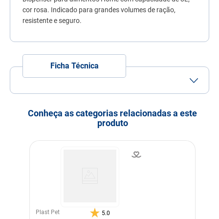
7
º
quatree
cor rosa. Indicado para grandes volumes de ração,
resistente e seguro.
8
º
sachê gato
9
º
ração úmida
10
º
ração premier
Ficha Técnica
Conheça as categorias relacionadas a este
produto
Plast Pet
5.0