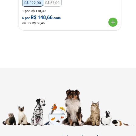
R$
222
,
90
R$
67
,
90
1 por
R$
178,39
R$
148,66
6
por
cada
ou
3
x R$
59,46