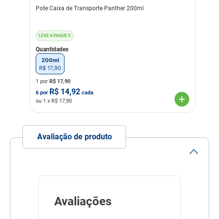
Pote Caixa de Transporte Panther 200ml
LEVE 6 PAGUE 5
Quantidades
200ml
R$
17
,
90
1 por
R$
17,90
R$
14,92
6
por
cada
ou
1
x R$
17,90
Avaliação de produto
Avaliações