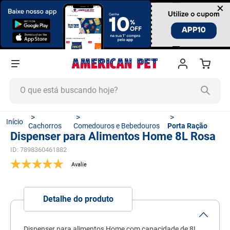
×
O que está buscando hoje?
TERMOS MAIS BUSCADOS
Cachorros
Comedouros e Bebedouros
Porta Ração
1
º
ração cachorro
Dispenser para Alimentos Home 8L Rosa
2
º
ração gato
ID
:
7898360461882
3
º
tapete higiênico
4
º
areia
Detalhe do produto
5
º
ração
6
º
fórmula natural
Dispenser para alimentos Home com capacidade de 8L,