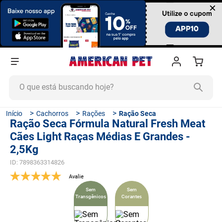
×
O que está buscando hoje?
TERMOS MAIS BUSCADOS
Cachorros
Rações
Ração Seca
Ração Seca Fórmula Natural Fresh Meat
1
º
ração cachorro
Cães Light Raças Médias E Grandes -
2
º
ração gato
2,5Kg
3
º
tapete higiênico
ID
:
7898363314826
4
º
areia
Sem
Sem
5
º
ração
Transgênicos
Corantes
6
º
fórmula natural