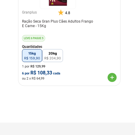
(sulfato de ferro, sulfato de
cobre, iodato de cálcio,
cloreto de potássio,
Granplus
4.8
proteinato de zinco, óxido
de zinco, óxido de
Ração Seca Gran Plus Cães Adultos Frango
manganês. proteinato de
E Carne - 15Kg
selênio, selenito de sódio)
lisina, metionina, taurina,
ácido propiônico, extratos
LEVE 6 PAGUE 5
de chá verde, alecrim e
Quantidades
cúrcuma (0,01%),
concentrado de tocoferóis
15kg
20kg
(antioxidante natural)
R$
159
,
90
R$
204
,
90
(0,01%), L-camitina
1 por
R$
129,99
(0,001%).
R$
108,33
6
por
cada
Transgênico
Sem Transgênico
ou
2
x R$
64,99
Corante
Sem Corante
Sabor
Frango