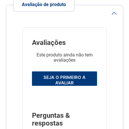
Avaliação de produto
(ácido linolênico / linolenic
acid) (Mín.)3.000 mg/kg
Modo de uso
Quantidade Diária (g)Peso
do Cão (kg)Atividade Física
BaixaAtividade Física
ModeradaAtividade Física
Alta1-225-4530-5535-653-
Avaliações
460-8070-9085-1055-690-
105105-120125-1457-
8115-130135-150160-
Este produto ainda não tem
1809-10140-155165-
avaliações
175195-210
Garantia
1 ANO
SEJA O PRIMEIRO A
Dimensões
11X23,5X42
AVALIAR
Linha
Super Premium
Composição
Carnes selecionadas (mín.
16% – carne de frango,
carne mecanicamente
Perguntas &
separada e fígado de
frango), farinha de vísceras
respostas
de aves, farinha e fécula de