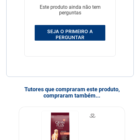
mandioca, farinha de
ervilha, amido de batata,
Este produto ainda não tem
abóbora desidratada
perguntas
(0,5%), óleo de vísceras de
aves, óleo de salmão,
palatabilizante de vísceras
de suíno e frango, fibra de
SEJA O PRIMEIRO A
cana de açúcar, fibra de
PERGUNTAR
goiaba, frutas e vegetais
desidratadas (manga,
maçã, cenoura, tomate),
polpa de beterraba,
semente de linhaça, cloreto
de sódio, farinha de algas
Schizochytrium sp., zeólita,
prebióticos (parede celular
de levedura,
frutooligossacarídeos e
Tutores que compraram este produto,
inulina), extrato de yucca
compraram também...
(0,04%), colágeno
hidrolisado (0,05%), sulfato
de condroitina (0,01%),
sulfato de glucosamina
(0,03%), vitaminas (A, D3, E,
K3, C, B1, B2, B6, B12,
biotina, pantotenato de
cálcio, ácido fólico, niacina,
cloreto de colina), minerais