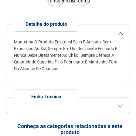
7
º
quatree
8
º
sachê gato
Detalhe do produto
9
º
ração úmida
10
º
ração premier
Mantenha O Produto Em Local Seco E Arejado, Sem
Exposição Ao Sol, Sempre Em Um Recipiente Fechado E
Nunca Deixe Diretamente Ao Chão. Sempre Ofereça A
Quantidade Sugerida Pelo Fabricante E Mantenha Fora
Do Alcance De Crianças.
Ficha Técnica
Tamanho do Grão
Grão Médio
Porte
Porte Médio
Porte Grande
Conheça as categorias relacionadas a este
produto
Idade
Adulto