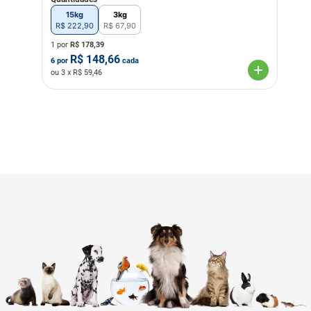
15kg
3kg
R$
222
,
90
R$
67
,
90
1 por
R$
178,39
R$
148,66
6
por
cada
ou
3
x R$
59,46