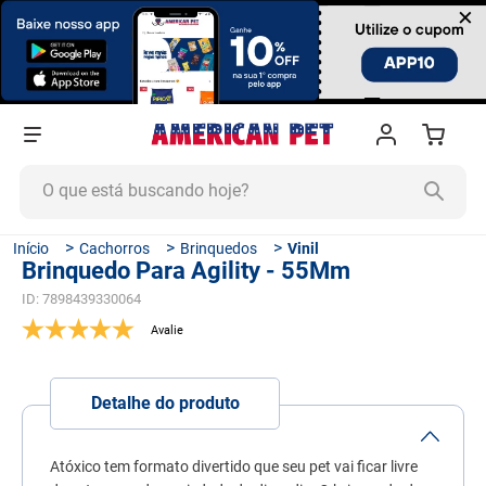
×
O que está buscando hoje?
TERMOS MAIS BUSCADOS
Cachorros
Brinquedos
Vinil
Brinquedo Para Agility - 55Mm
1
º
ração cachorro
ID
:
7898439330064
2
º
ração gato
3
º
tapete higiênico
4
º
areia
Detalhe do produto
5
º
ração
6
º
fórmula natural
Atóxico tem formato divertido que seu pet vai ficar livre