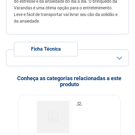
do estresse e da ansiedade do dia a dia. O brinquedo da
7
º
quatree
Varandas é uma ótima opção para o entretenimento.
Leve e fácil de transportar vai livrar seu cão da solidão e
8
º
sachê gato
da ansiedade.
9
º
ração úmida
10
º
ração premier
Ficha Técnica
Porte
Porte Pequeno
Porte Médio
Idade
Adulto
Filhote
Idoso
Conheça as categorias relacionadas a este
produto
Indicação
Cachorros
Modo de uso
Importante brincar junto
para estimular o seu pet.
Indicação Veterinária
Estimular o pet ajudando
no combate ao stress. Ideal
para aumentar o laço de
amizade com o dono e com
as pessoas com quem o pet