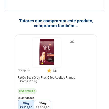
Tutores que compraram este produto,
compraram também...
Granplus
4.8
Ração Seca Gran Plus Cães Adultos Frango
E Carne - 15Kg
LEVE 6 PAGUE 5
Quantidades
15kg
20kg
R$
159
,
90
R$
204
,
90