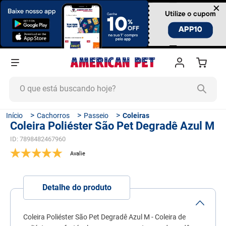
×
O que está buscando hoje?
TERMOS MAIS BUSCADOS
Cachorros
Passeio
Coleiras
Coleira Poliéster São Pet Degradê Azul M
1
º
ração cachorro
ID
:
7898482467960
2
º
ração gato
3
º
tapete higiênico
4
º
areia
Detalhe do produto
5
º
ração
6
º
fórmula natural
Coleira Poliéster São Pet Degradê Azul M - Coleira de