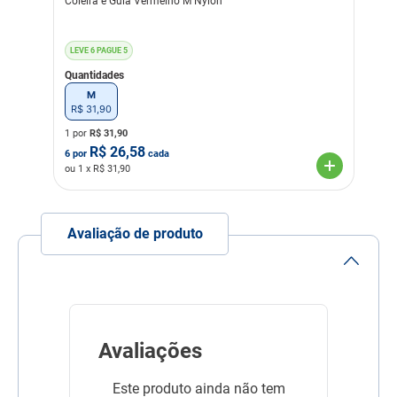
Coleira e Guia Vermelho M Nylon
LEVE 6 PAGUE 5
Quantidades
M
R$
31
,
90
1 por
R$
31,90
R$
26,58
6
por
cada
ou
1
x R$
31,90
Avaliação de produto
Avaliações
Este produto ainda não tem