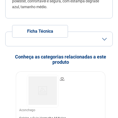
poliéster, confortável e segura, com estampa degradê
7
º
quatree
azul, tamanho médio.
8
º
sachê gato
9
º
ração úmida
Ficha Técnica
10
º
ração premier
Conheça as categorias relacionadas a este
produto
Aconchego