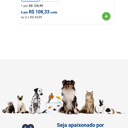
1 por
R$
129,99
R$
108,33
6
por
cada
ou
2
x R$
64,99
Seja apaixonado por