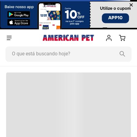
×
O que está buscando hoje?
Termos mais buscados
1
º
Ração Cachorro
2
º
Ração Gato
3
º
Tapete Higiênico
4
º
Areia
5
º
Ração
6
º
Fórmula Natural