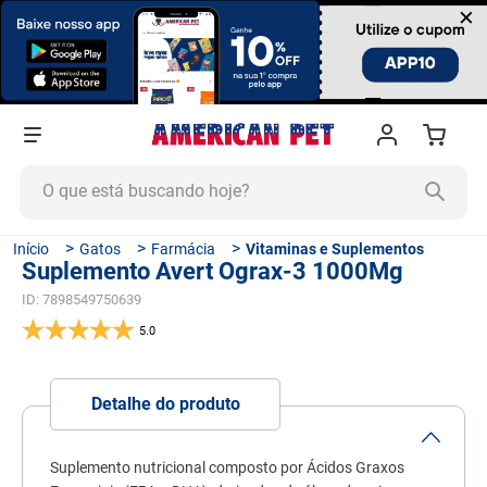
×
O que está buscando hoje?
TERMOS MAIS BUSCADOS
Gatos
Farmácia
Vitaminas e Suplementos
Suplemento Avert Ograx-3 1000Mg
1
º
ração cachorro
ID
:
7898549750639
2
º
ração gato
5.0
3
º
tapete higiênico
4
º
areia
Detalhe do produto
5
º
ração
6
º
fórmula natural
Suplemento nutricional composto por Ácidos Graxos