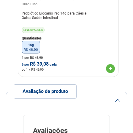
Vitamina E (min.)
Ouro Fino
....................440UI/kg
Probiótico Biocanis Pro 14g para Cães e
0,22UI
Gatos Saúde Intestinal
Modo de uso
Administrar a cápsula
inteira ou o conteúdo da
LEVE 6 PAGUE 5
cápsula misturado ao
Quantidades
alimento ou diretamente na
boca do animal de acordo
14g
com a seguinte dose: 1
R$
46
,
90
cápsula ao dia para cada
14 kg de peso vivo. (18 mg
1 por
R$
46,90
EPA + 12 mg DHA)
R$
39,08
6
por
cada
ou
1
x R$
46,90
Indicação Veterinária
Para cães e gatos que
necessitem de um aporte
nutricional
Avaliação de produto
Linha
Suplementação
Composição
Óleo de peixe refinado, óleo
de soja refinado e Vitamina
E
Avaliações