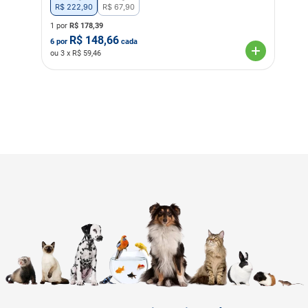
R$
222
,
90
R$
67
,
90
1 por
R$
178,39
R$
148,66
6
por
cada
ou
3
x R$
59,46