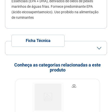
Essenciais (EPA + DHA), derivados de óleos de peixes
7
º
quatree
marinhos de águas frias. Fornece predominante EPA
(ácido eicosapentaenoico). Uso proibido na alimentação
8
º
sachê gato
de ruminantes
9
º
ração úmida
10
º
ração premier
Ficha Técnica
Porte
Porte
Porte
Porte
Pequeno
Médio
Grande
Conheça as categorias relacionadas a este
Idade
Adulto
Filhote
Idoso
produto
Indicação
Cachorros
Gatos
Nível de garantia
Ácido Docosahexaenóico
(DHA) (min.)
....................170g/kg 85mg
Ácido Eicosapentaenóico
(EPA) (min.)
....................260g/kg
130mg