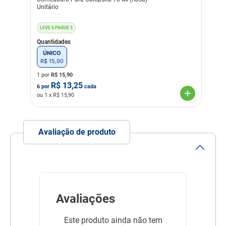
Unitário
LEVE 6 PAGUE 5
Quantidades
ÚNICO
R$
15
,
90
1 por
R$
15,90
R$
13,25
6
por
cada
ou
1
x R$
15,90
Avaliação de produto
Avaliações
Este produto ainda não tem