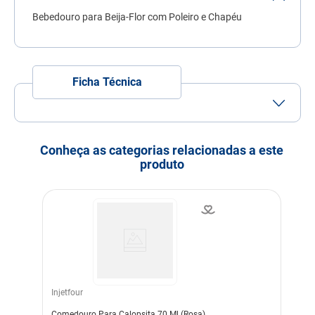
7
º
quatree
Bebedouro para Beija-Flor com Poleiro e Chapéu
8
º
sachê gato
9
º
ração úmida
Ficha Técnica
10
º
ração premier
Conheça as categorias relacionadas a este
produto
Injetfour
Comedouro Para Calopsita 70 Ml (Rosa)