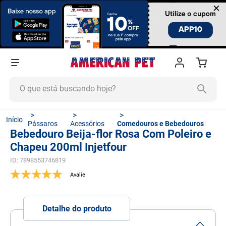
×
O que está buscando hoje?
TERMOS MAIS BUSCADOS
Pássaros
Acessórios
Comedouros e Bebedouros
1
º
ração cachorro
Bebedouro Beija-flor Rosa Com Poleiro e
Chapeu 200ml Injetfour
2
º
ração gato
ID
:
7898553746819
3
º
tapete higiênico
4
º
areia
5
º
ração
Detalhe do produto
6
º
fórmula natural