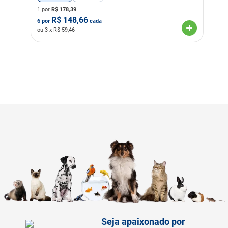
1 por
R$
178,39
R$
148,66
6
por
cada
ou
3
x R$
59,46
Seja apaixonado por