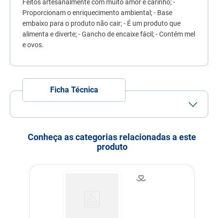
Feitos artesanalmente com muito amor e carinho; -
7
º
fórmula natural
Proporcionam o enriquecimento ambiental; - Base
embaixo para o produto não cair; - É um produto que
8
º
sachê gato
alimenta e diverte; - Gancho de encaixe fácil; - Contém mel
9
º
ração úmida
e ovos.
10
º
ração premier
Ficha Técnica
Conheça as categorias relacionadas a este
produto