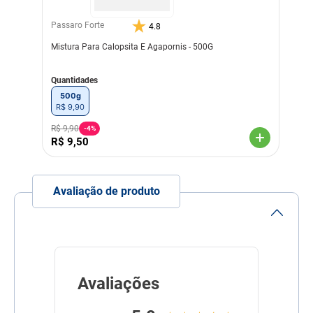
Passaro Forte
4.8
Mistura Para Calopsita E Agapornis - 500G
Quantidades
500g
R$
9
,
90
R$
9
,
90
-
4%
R$
9
,
50
Avaliação de produto
Avaliações