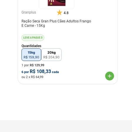
Granplus
4.8
Ração Seca Gran Plus Cães Adultos Frango
E Carne - 15Kg
LEVE 6 PAGUE 5
Quantidades
15kg
20kg
R$
159
,
90
R$
204
,
90
1 por
R$
129,99
R$
108,33
6
por
cada
ou
2
x R$
64,99