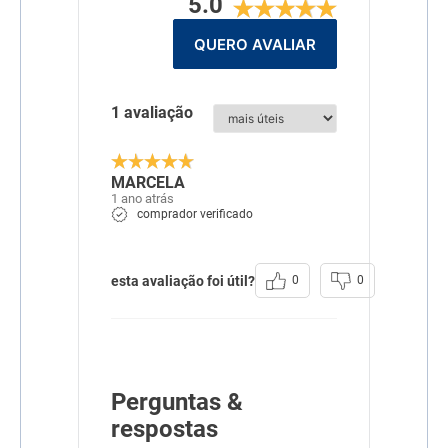
5.0
QUERO AVALIAR
1 avaliação
MARCELA
1 ano atrás
comprador verificado
esta avaliação foi útil?
0
0
Perguntas &
respostas