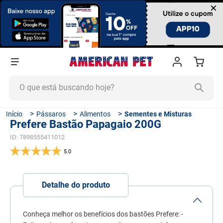
×
O que está buscando hoje?
TERMOS MAIS BUSCADOS
Pássaros
Alimentos
Sementes e Misturas
Prefere Bastão Papagaio 200G
1
º
ração cachorro
ID
:
7898555411012
2
º
ração gato
5.0
3
º
tapete higiênico
4
º
areia
Detalhe do produto
5
º
ração
6
º
quatree
Conheça melhor os benefícios dos bastões Prefere: -