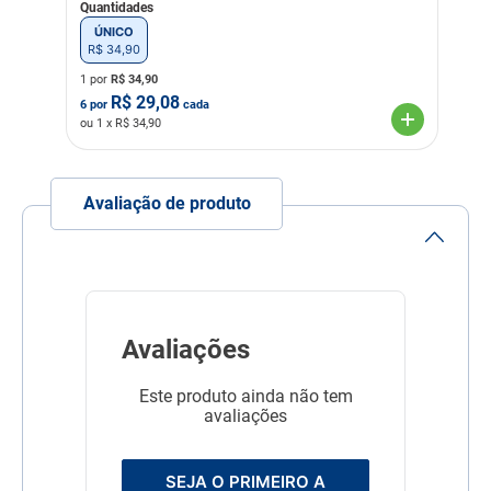
Quantidades
ÚNICO
R$
34
,
90
1 por
R$
34,90
R$
29,08
6
por
cada
ou
1
x R$
34,90
Avaliação de produto
Avaliações
Este produto ainda não tem
avaliações
SEJA O PRIMEIRO A