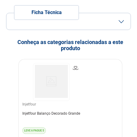
9
º
ração premier
Ficha Técnica
10
º
sachê gato
Porte
Porte Pequeno
Idade
Adulto
Filhote
Idoso
Conheça as categorias relacionadas a este
produto
Indicação
Pássaros
Material
Arame
Madeira
Sisal
Injetfour
Injetfour Balanço Decorado Grande
LEVE 6 PAGUE 5