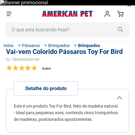
×
O que está buscando hoje?
TERMOS MAIS BUSCADOS
Pássaros
Brinquedos
Brinquedos
Vai-vem Colorido Pássaros Toy For Bird
1
º
ração cachorro
ID
:
7898559300749
2
º
ração gato
3
º
tapete higiênico
4
º
areia
Detalhe do produto
5
º
ração
6
º
ração úmida
Este é um produto Toy For Bird, feito de madeira natural.
- Ideal para pequenas aves, contendo cinco tronquinhos
7
º
fórmula natural
de madeiras, posicionados apostamentes.
8
º
quatree