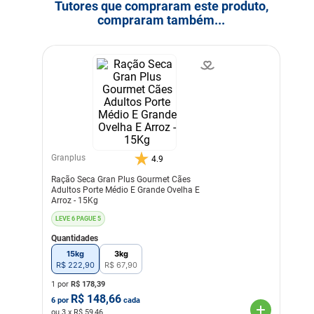
Tutores que compraram este produto,
compraram também...
Granplus
4.9
Ração Seca Gran Plus Gourmet Cães
Adultos Porte Médio E Grande Ovelha E
Arroz - 15Kg
LEVE 6 PAGUE 5
Quantidades
15kg
3kg
R$
222
,
90
R$
67
,
90
1 por
R$
178,39
R$
148,66
6
por
cada
ou
3
x R$
59,46