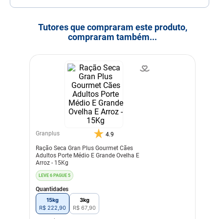
Tutores que compraram este produto,
compraram também...
Granplus
4.9
Ração Seca Gran Plus Gourmet Cães
Adultos Porte Médio E Grande Ovelha E
Arroz - 15Kg
LEVE 6 PAGUE 5
Quantidades
15kg
3kg
R$
222
,
90
R$
67
,
90