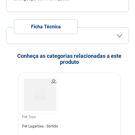
Ficha Técnica
Porte
Porte Mini
Porte Pequeno
Idade
Adulto
Filhote
Idoso
Conheça as categorias relacionadas a este
produto
Indicação
Cachorros
Modo de uso
Retirar da embalagem e
oferecer ao cão.
Indicação Veterinária
Estimular o pet ajudando
no combate ao stress. Ideal
para aumentar o laço de
amizade com o dono e com
as pessoas com quem o pet
convive.
Pet Toys
Dimensões
10,0x11,5x2,0cm
Pet Lagartixa - Sortido
Cor
Bege