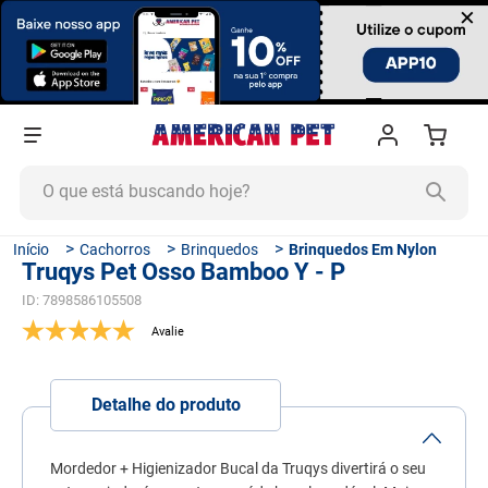
×
O que está buscando hoje?
TERMOS MAIS BUSCADOS
Cachorros
Brinquedos
Brinquedos Em Nylon
Truqys Pet Osso Bamboo Y - P
1
º
ração cachorro
ID
:
7898586105508
2
º
ração gato
3
º
tapete higiênico
4
º
areia
Detalhe do produto
5
º
ração
6
º
ração úmida
Mordedor + Higienizador Bucal da Truqys divertirá o seu