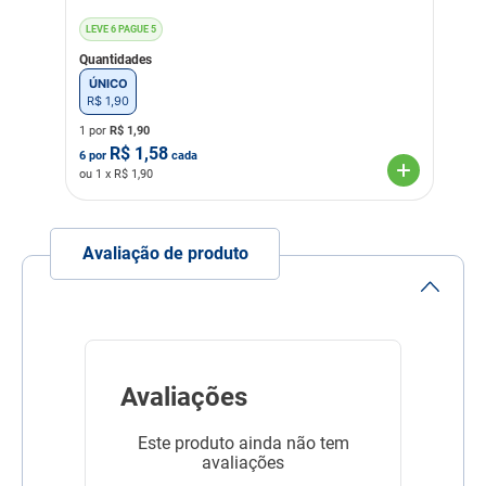
LEVE 6 PAGUE 5
Material
Polipropileno
Quantidades
Mordedura
Média
ÚNICO
R$
1
,
90
Fragrância
Bacon
1 por
R$
1,90
R$
1,58
Linha
Cuidado com o pet
6
por
cada
ou
1
x R$
1,90
Composição
Plástico, fibra de bambu e
essência natural sabor
bacon
Avaliação de produto
Sabor
Bacon
Avaliações
Este produto ainda não tem
avaliações