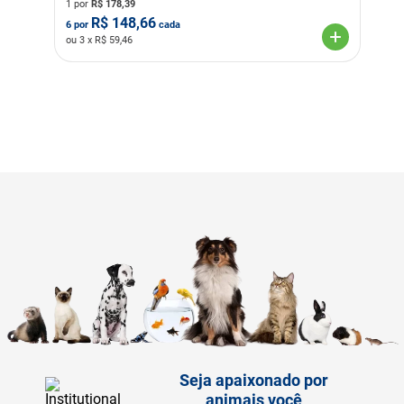
1 por
R$
178,39
R$
148,66
6
por
cada
ou
3
x R$
59,46
Seja apaixonado por
animais você