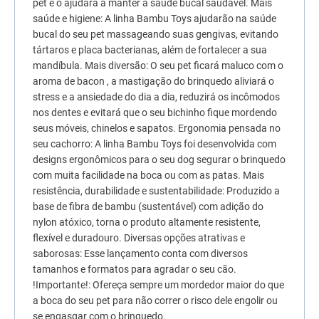
pet e o ajudará a manter a saúde bucal saudável. Mais
7
º
fórmula natural
saúde e higiene: A linha Bambu Toys ajudarão na saúde
bucal do seu pet massageando suas gengivas, evitando
8
º
quatree
tártaros e placa bacterianas, além de fortalecer a sua
9
º
ração premier
mandíbula. Mais diversão: O seu pet ficará maluco com o
aroma de bacon , a mastigação do brinquedo aliviará o
10
º
sachê gato
stress e a ansiedade do dia a dia, reduzirá os incômodos
nos dentes e evitará que o seu bichinho fique mordendo
seus móveis, chinelos e sapatos. Ergonomia pensada no
seu cachorro: A linha Bambu Toys foi desenvolvida com
designs ergonômicos para o seu dog segurar o brinquedo
com muita facilidade na boca ou com as patas. Mais
resistência, durabilidade e sustentabilidade: Produzido a
base de fibra de bambu (sustentável) com adição do
nylon atóxico, torna o produto altamente resistente,
flexível e duradouro. Diversas opções atrativas e
saborosas: Esse lançamento conta com diversos
tamanhos e formatos para agradar o seu cão.
!Importante!: Ofereça sempre um mordedor maior do que
a boca do seu pet para não correr o risco dele engolir ou
se engasgar com o brinquedo.