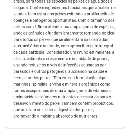
crisps, para todas as espécies de peixes de água doce e
7
º
quatree
salgada. Contém ingredientes funcionais que auxiliam na
saúde e bem-estar dos peixes evitando a proliferação de
8
º
sachê gato
doenças e patógenos oportunistas. Com o tamanho dos
9
º
ração úmida
pellets com 1,5mm atende uma ampla gama de espécies,
onde os grânulos afundam lentamente tornando-se ideal
10
º
ração premier
para todos os peixes que se alimentam nas camadas
intermediárias e no fundo, com aproveitamento integral
de cada partícula. Considerado um imuno estimulante, a
alicina, estimula o crescimento e imunidade de peixes,
visando reduzir os níveis de infecções causadas por
parasitos e outros patógenos, auxiliando na saúde e
bem-estar dos peixes. Têm em sua formulação algas
marinhas, spirulina, ervilha e minerais orgânicos como
fontes excepcionais de uma ampla gama de vitaminas,
aminoácidos e inúmeros nutrientes necessários para o
desenvolvimento do peixe. Também contêm probióticos,
que auxiliam no sistema digestivo dos peixes,
promovendo a máxima absorção de nutrientes.