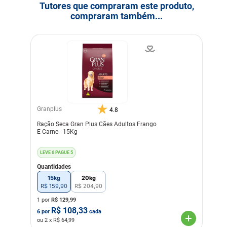
Tutores que compraram este produto,
compraram também...
Granplus
4.8
Ração Seca Gran Plus Cães Adultos Frango
E Carne - 15Kg
LEVE 6 PAGUE 5
Quantidades
15kg
20kg
R$
159
,
90
R$
204
,
90
1 por
R$
129,99
R$
108,33
6
por
cada
ou
2
x R$
64,99