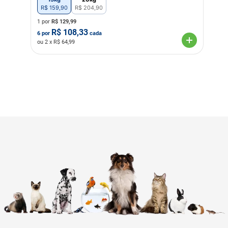
R$
159
,
90
R$
204
,
90
1 por
R$
129,99
R$
108,33
6
por
cada
ou
2
x R$
64,99