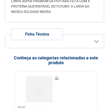
LINHA SUPER PREMIUM DA POYTARA FEITA COM A
7
º
quatree
PROTEÍNA SUSTENTÁVEL DO FUTURO: A LARVA DA
MOSCA SOLDADO NEGRA
8
º
sachê gato
9
º
ração úmida
10
º
ração premier
Ficha Técnica
Conheça as categorias relacionadas a este
produto
Alcon