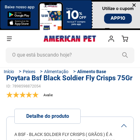
×
O que está buscando hoje?
TERMOS MAIS BUSCADOS
Peixes
Alimentação
Alimento Base
Poytara Bsf Black Soldier Fly Crisps 75Gr
1
º
ração cachorro
ID
:
7898598872054
2
º
ração gato
3
º
tapete higiênico
4
º
areia
Detalhe do produto
5
º
ração
6
º
fórmula natural
A BSF - BLACK SOLDIER FLY CRISPS ( GRÃOS ) É A