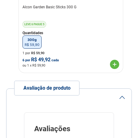
Alcon Garden Basic Sticks 300 G
LEVE 6 PAGUE 5
Quantidades
300g
R$
59
,
90
1 por
R$
59,90
R$
49,92
6
por
cada
ou
1
x R$
59,90
Avaliação de produto
Avaliações