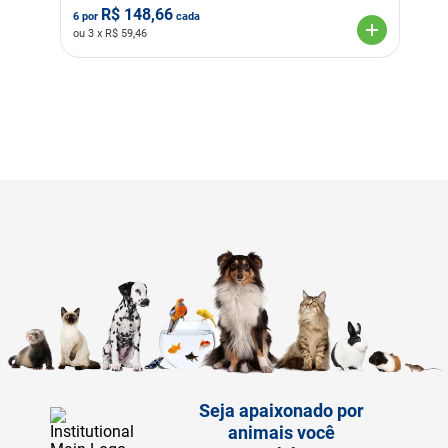
R$
148,66
6
por
cada
ou
3
x R$
59,46
Seja apaixonado por
animais você