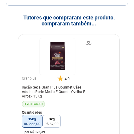
Tutores que compraram este produto,
compraram também...
Granplus
4.9
Ração Seca Gran Plus Gourmet Cães
Adultos Porte Médio E Grande Ovelha E
Arroz - 15Kg
LEVE 6 PAGUE 5
Quantidades
15kg
3kg
R$
222
,
90
R$
67
,
90
1 por
R$
178,39