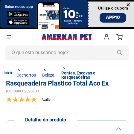
×
O que está buscando hoje?
TERMOS MAIS BUSCADOS
Pentes, Escovas e
Cachorros
Beleza
1
º
ração cachorro
Rasqueadeiras
Rasqueadeira Plastico Total Aco Ex
2
º
ração gato
ID
:
7898602025100
3
º
tapete higiênico
4
º
areia
5
º
ração
Detalhe do produto
6
º
fórmula natural