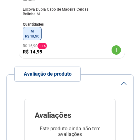
Material
Aço
Plástico
Escova Dupla Cabo de Madeira Cerdas
Bolinha M
Linha
Cuidado com o Pet
Quantidades
Composição
Plástico, aço
M
R$
16
,
90
R$
16
,
90
-
11%
R$
14
,
99
Avaliação de produto
Avaliações
Este produto ainda não tem
avaliações