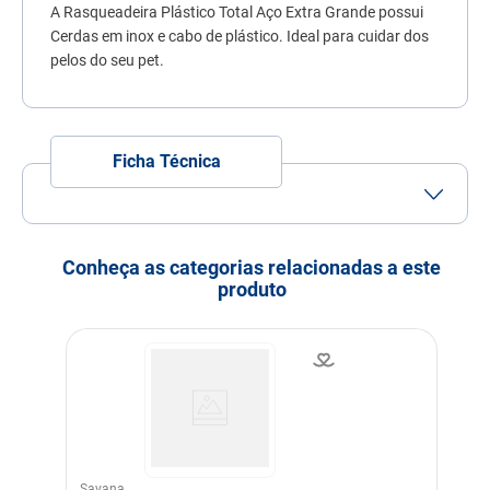
A Rasqueadeira Plástico Total Aço Extra Grande possui
7
º
quatree
Cerdas em inox e cabo de plástico. Ideal para cuidar dos
8
º
sachê gato
pelos do seu pet.
9
º
ração úmida
10
º
ração premier
Ficha Técnica
Porte
Porte
Porte
Porte
Porte
Porte
Mini
Pequeno
Médio
Grande
Gigante
Conheça as categorias relacionadas a este
Idade
Adulto
Filhote
Idoso
produto
Indicação
Cachorros
Gatos
Modo de uso
Passe sobre o pelo do seu
pet fazendo movimentos
suaves para não feri-lo
Indicação Veterinária
Para cães e gatos
Dimensões
Tamanho 16x5x10
Savana