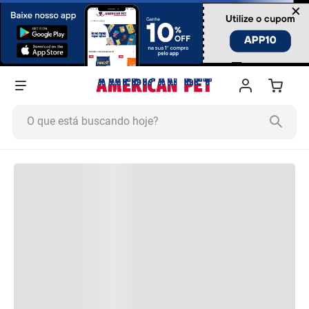
×
O que está buscando hoje?
Termos mais buscados
1
º
Ração Cachorro
2
º
Ração Gato
3
º
Tapete Higiênico
4
º
Areia
5
º
Ração
6
º
Quatree