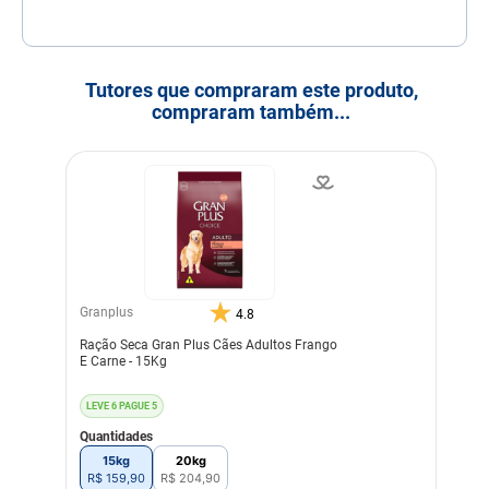
desidratado, extrato de
romã (mín. 0,075%), extrato
de chá verde, extrato de
aloe vera, cúrcuma em pó,
beta caroteno, luteína,
Tutores que compraram este produto,
aditivos prebióticos (FOS e
compraram também...
MOS), DL-metionina,
taurina, L-carnitina, sulfato
de condroitina, sulfato de
glicosamina, extrato de
yucca, zeolita, hidrolisado
de fígado de frango e suíno,
vitaminas (A, D3, E, B1, B2,
B6, B12, C, biotina, niacina,
ácido pantotênico, ácido
fólico, cloreto de colina),
cloreto de potássio, ferro
Granplus
aminoácido quelato, cobre
4.8
aminoácido quelato, zinco
Ração Seca Gran Plus Cães Adultos Frango
aminoácido quelato,
E Carne - 15Kg
manganês aminoácido
quelato, proteinato de
selênio, iodato de cálcio,
LEVE 6 PAGUE 5
propionato de cálcio,
concentrado de tocoferóis.
Quantidades
Eventual substitutivo:
15kg
20kg
proteína hidrolisada de
R$
159
,
90
R$
204
,
90
peixe.