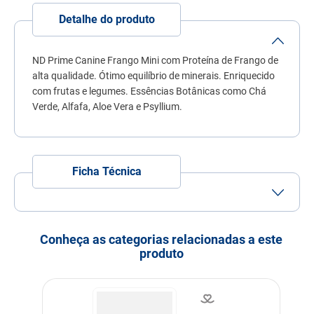
7
º
fórmula natural
Detalhe do produto
8
º
sachê gato
9
º
ração úmida
ND Prime Canine Frango Mini com Proteína de Frango de
alta qualidade. Ótimo equilíbrio de minerais. Enriquecido
10
º
ração premier
com frutas e legumes. Essências Botânicas como Chá
Verde, Alfafa, Aloe Vera e Psyllium.
Ficha Técnica
Tamanho do Grão
Grão Pequeno
Porte
Porte Mini
Porte Pequeno
Conheça as categorias relacionadas a este
produto
Idade
Adulto
Indicação
Cachorros
Nível de garantia