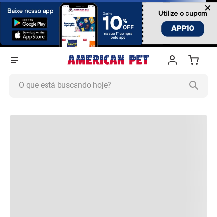
×
O que está buscando hoje?
Termos mais buscados
1
º
Ração Cachorro
2
º
Ração Gato
3
º
Tapete Higiênico
4
º
Areia
5
º
Ração
6
º
Fórmula Natural