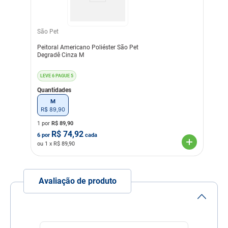
Indicação Veterinária
Para proporcionar um
passeio confortável para o
São Pet
Pet
Peitoral Americano Poliéster São Pet
Cor
Multicores
Rosa
Degradê Cinza M
Material
Nylon
Poliéster
LEVE 6 PAGUE 5
Linha
Passeio com o Pet
Quantidades
M
Composição
Poliéster
R$
89
,
90
1 por
R$
89,90
R$
74,92
6
por
cada
ou
1
x R$
89,90
Avaliação de produto