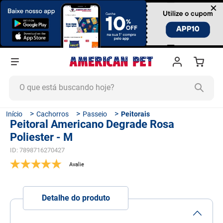
×
O que está buscando hoje?
TERMOS MAIS BUSCADOS
Cachorros
Passeio
Peitorais
Peitoral Americano Degrade Rosa
1
º
ração cachorro
Poliester - M
2
º
ração gato
ID
:
7898716270427
3
º
tapete higiênico
4
º
areia
5
º
ração
Detalhe do produto
6
º
fórmula natural