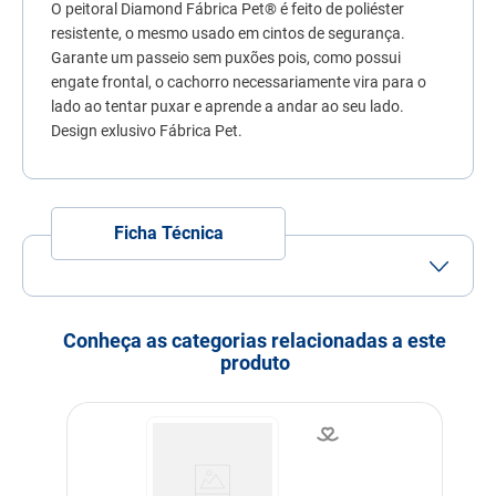
O peitoral Diamond Fábrica Pet® é feito de poliéster
7
º
quatree
resistente, o mesmo usado em cintos de segurança.
8
º
ração úmida
Garante um passeio sem puxões pois, como possui
engate frontal, o cachorro necessariamente vira para o
9
º
sachê gato
lado ao tentar puxar e aprende a andar ao seu lado.
Design exlusivo Fábrica Pet.
10
º
ração premier
Ficha Técnica
Porte
Porte Pequeno
Porte Médio
Idade
Adulto
Filhote
Idoso
Conheça as categorias relacionadas a este
produto
Indicação
Cachorros
Modo de uso
Ajustar conforme tamanho
do Pet. É recomendado
evitar contato com
superfícies ásperas ou
cortantes como mordidas,
por exemplo.