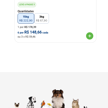
LEVE 6 PAGUE 5
Quantidades
15kg
3kg
R$
222
,
90
R$
67
,
90
1 por
R$
178,39
R$
148,66
6
por
cada
ou
3
x R$
59,46