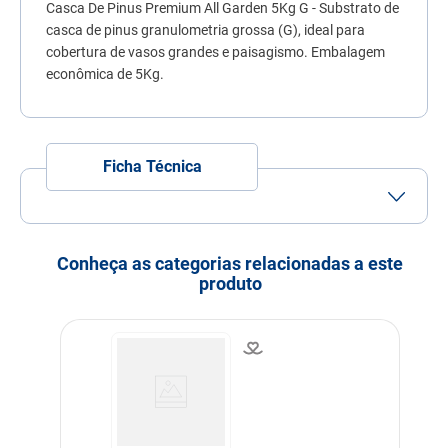
Casca De Pinus Premium All Garden 5Kg G - Substrato de
7
º
quatree
casca de pinus granulometria grossa (G), ideal para
8
º
sachê gato
cobertura de vasos grandes e paisagismo. Embalagem
econômica de 5Kg.
9
º
ração úmida
10
º
ração premier
Ficha Técnica
Conheça as categorias relacionadas a este
produto