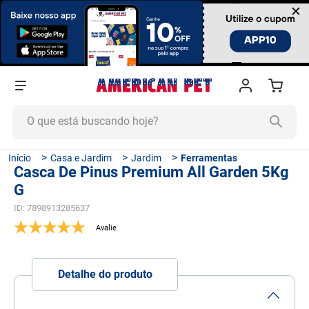
×
O que está buscando hoje?
TERMOS MAIS BUSCADOS
Casa e Jardim
Jardim
Ferramentas
Casca De Pinus Premium All Garden 5Kg
1
º
ração cachorro
G
2
º
ração gato
ID
:
7898913285637
3
º
tapete higiênico
4
º
areia
5
º
ração
Detalhe do produto
6
º
fórmula natural