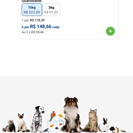
Quantidades
15kg
3kg
R$
222
,
90
R$
67
,
90
1 por
R$
178,39
R$
148,66
6
por
cada
ou
3
x R$
59,46