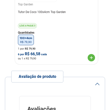
Top Garden
Tutor De Coco 100x4cm Top Garden
LEVE 6 PAGUE 5
Quantidades
100x4cm
R$
79
,
90
1 por
R$
79,90
R$
66,58
6
por
cada
ou
1
x R$
79,90
Avaliação de produto
Avaliações