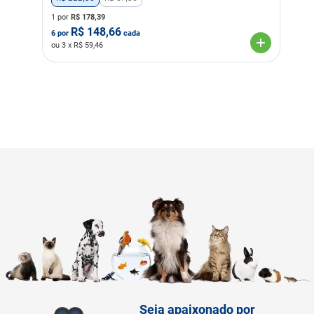
1 por
R$
178,39
R$
148,66
6
por
cada
ou
3
x R$
59,46
Seja apaixonado por