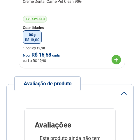
Creme Dental Carne Pet Clean 90G
LEVE 6 PAGUE 5
Quantidades
90g
R$
19
,
90
1 por
R$
19,90
R$
16,58
6
por
cada
ou
1
x R$
19,90
Avaliação de produto
Avaliações
Este produto ainda não tem