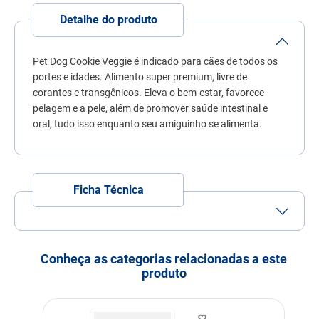
7
º
quatree
Detalhe do produto
8
º
ração úmida
9
º
sachê gato
Pet Dog Cookie Veggie é indicado para cães de todos os
portes e idades. Alimento super premium, livre de
10
º
ração premier
corantes e transgênicos. Eleva o bem-estar, favorece
pelagem e a pele, além de promover saúde intestinal e
oral, tudo isso enquanto seu amiguinho se alimenta.
Ficha Técnica
Porte
Porte
Porte
Porte
Pequeno
Médio
Grande
Conheça as categorias relacionadas a este
Idade
Adulto
Filhote
Idoso
produto
Indicação
Cachorros
Nível de garantia