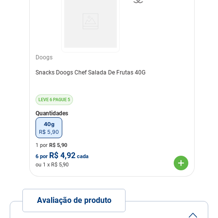
Umidade (Máx.)..........
100g/kg – 10%
Proteína Bruta (Mín.)..........
90 g/kg – 9%
Extrato Etéreo (Mín.)..........
125g/kg – 125%
Fibra Bruta (Máx.).........
35g/kg – 3,5%
Doogs
Matéria Mineral
Snacks Doogs Chef Salada De Frutas 40G
(Máx.).......... 30 g/kg – 3%
Cálcio (Mín.)..........
9000mg/kg – 0,9%
Cálcio (Máx.)......... 14g/kg
LEVE 6 PAGUE 5
– 1,4%
Fósforo (Mín.)......... 12g/kg
Quantidades
– 1,2%
40g
Hexametafosfato de
R$
5
,
90
Sódio..... 1.500 mg/kg
Mannan-oligossacarídeos
1 por
R$
5,90
(MOS) ...... 400mg/kg
R$
4,92
6
por
cada
ou
1
x R$
5,90
Modo de uso
Animais até 10kg: 1
Biscoito ao dia
Animais de 10,1 a 20kg: 2
Avaliação de produto
Biscoitos ao dia
Animais de 20,1 a 30kg: 3
Biscoitos ao dia