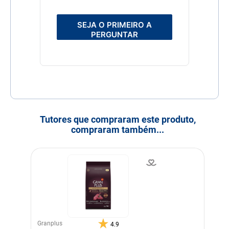
ácido fólico, cloreto de
colina, biotina, sulfato de
ferro, sulfato de cobre,
SEJA O PRIMEIRO A
sulfato de manganês,
sulfato de zinco, iodato de
PERGUNTAR
cálcio e selenito de sódio.
Transgênico
Sem Transgênico
Corante
Sem Corante
Sabor
Alecrim
Beterraba
Cenoura
Ervilha
Tutores que compraram este produto,
compraram também...
Granplus
4.9