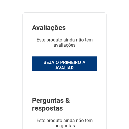
Animais de 30,1 a 40kg: 4
Biscoitos ao dia
Animais acima de 40kg: 5
Biscoitos ao dia
Avaliações
Linha
Biscoitos
Composição
Farinha de Trigo, farelo de
Este produto ainda não tem
trigo, óleo de canola, óleo
avaliações
de girassol, gordura
vegetal, sacarose, extrato
de alecrim (0,2%), cenoura
desidratada (0,1%),
SEJA O PRIMEIRO A
beterraba desidratada
AVALIAR
(0,1%), farinha de ervilha
(0,1%), ora pronobis (0,1%),
farinha de linhaça (0,1%),
hexametafosfato de sódio,
aditivo prebiótico
(Mananoligossacarídeo),
propionato de cálcio,
Perguntas &
aditivo antioxidante (BHT e
BHA), vitamina A, vitamina,
respostas
D3, vitamina E, vitamina K3,
vitamina B1, vitamina B2,
Este produto ainda não tem
vitamina B6, vitamina B12,
niacina, ácido pantotênico,
perguntas