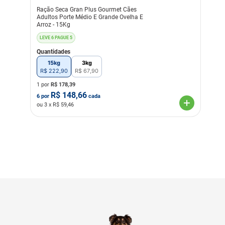
Ração Seca Gran Plus Gourmet Cães
Adultos Porte Médio E Grande Ovelha E
Arroz - 15Kg
LEVE 6 PAGUE 5
Quantidades
15kg
3kg
R$
222
,
90
R$
67
,
90
1 por
R$
178,39
R$
148,66
6
por
cada
ou
3
x R$
59,46