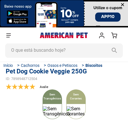
×
O que está buscando hoje?
TERMOS MAIS BUSCADOS
Cachorros
Ossos e Petiscos
Biscoitos
Pet Dog Cookie Veggie 250G
1
º
ração cachorro
ID
:
7898948712504
2
º
ração gato
3
º
tapete higiênico
Sem
Sem
Transgênicos
Corantes
4
º
areia
5
º
ração
6
º
fórmula natural