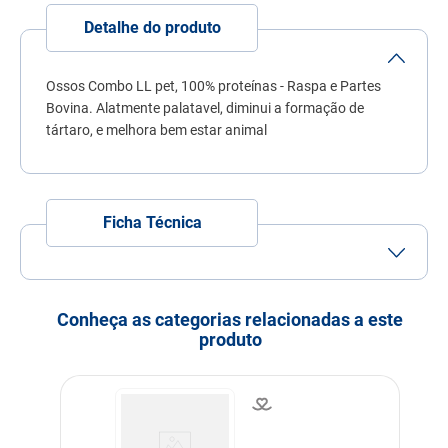
7
º
quatree
Detalhe do produto
8
º
sachê gato
9
º
ração úmida
Ossos Combo LL pet, 100% proteínas - Raspa e Partes
Bovina. Alatmente palatavel, diminui a formação de
10
º
ração premier
tártaro, e melhora bem estar animal
Ficha Técnica
Porte
Porte Pequeno
Porte Médio
Idade
Adulto
Filhote
Conheça as categorias relacionadas a este
produto
Indicação
Cachorros
Modo de uso
Snacks é usado como
agrado e como prêmio no
entretenimento - Uso diário
Dimensões
Tamanho: 4/5 - 21,5x5x14,5