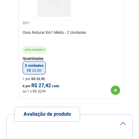
Tamanho: 6/7 - 26,5x5x14,5
Mordedura
Forte
8In1
Linha
Petiscos
Osso Natural 8In1 Médio - 2 Unidades
Composição
Raspa de couro bovino e
produtos bovino natural
desidratado
LEVE 6 PAGUE 5
Transgênico
Quantidades
Sem Transgênico
2 unidades
Corante
Sem Corante
R$
32
,
90
1 por
R$
32,90
Sabor
Natural
R$
27,42
6
por
cada
ou
1
x R$
32,90
Avaliação de produto