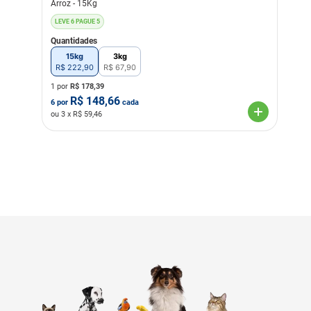
Arroz - 15Kg
LEVE 6 PAGUE 5
Quantidades
15kg
3kg
R$
222
,
90
R$
67
,
90
1 por
R$
178,39
R$
148,66
6
por
cada
ou
3
x R$
59,46