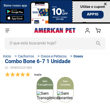
×
O que está buscando hoje?
TERMOS MAIS BUSCADOS
Cachorros
Ossos e Petiscos
Ossos
Combo Bone 6-7 1 Unidade
1
º
ração cachorro
ID
:
7898952337489
2
º
ração gato
3
º
tapete higiênico
Sem
Sem
Transgênicos
Corantes
4
º
areia
5
º
ração
6
º
fórmula natural