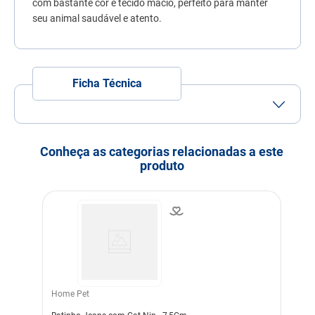
com bastante cor e tecido macio, perfeito para manter
7
º
quatree
seu animal saudável e atento.
8
º
ração úmida
9
º
sachê gato
Ficha Técnica
10
º
ração premier
Porte
Porte Pequeno
Porte Médio
Idade
Adulto
Filhote
Idoso
Conheça as categorias relacionadas a este
produto
Indicação
Gatos
Modo de uso
Recomendamos a
supervisão do animal
enquanto ele brinca.
Indicação Veterinária
Para entretenimento e
diversão do pet
Dimensões
19X14X5
Home Pet
Cor
Rosa
Verde