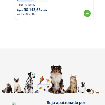
1 por
R$
178,39
R$
148,66
6
por
cada
ou
3
x R$
59,46
Seja apaixonado por