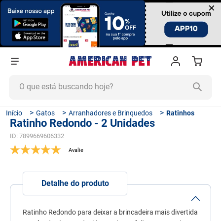
×
O que está buscando hoje?
TERMOS MAIS BUSCADOS
Gatos
Arranhadores e Brinquedos
Ratinhos
Ratinho Redondo - 2 Unidades
1
º
ração cachorro
ID
:
7899669606332
2
º
ração gato
3
º
tapete higiênico
4
º
areia
Detalhe do produto
5
º
ração
6
º
fórmula natural
Ratinho Redondo para deixar a brincadeira mais divertida