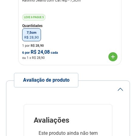
Ratinho Jeans com Cat Nip - 7,5Cm
Material
Poliéster
Mordedura
Média
LEVE 6 PAGUE 5
Quantidades
Linha
Divertimento do Pet
7,5cm
R$
28
,
90
Composição
Poliéster
1 por
R$
28,90
R$
24,08
6
por
cada
ou
1
x R$
28,90
Avaliação de produto
Avaliações
Este produto ainda não tem