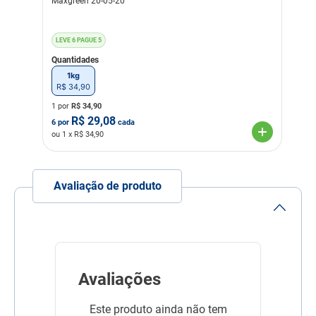
Maxgreen 20-05-20
LEVE 6 PAGUE 5
Quantidades
1kg
R$
34
,
90
1 por
R$
34,90
R$
29,08
6
por
cada
ou
1
x R$
34,90
Avaliação de produto
Avaliações
Este produto ainda não tem