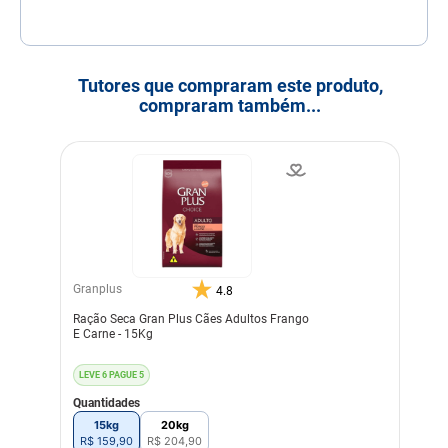
Tutores que compraram este produto,
compraram também...
Granplus
4.8
Ração Seca Gran Plus Cães Adultos Frango
E Carne - 15Kg
LEVE 6 PAGUE 5
Quantidades
15kg
20kg
R$
159
,
90
R$
204
,
90