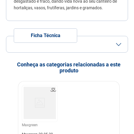
desgastado e fraco, dando vida nova ao seu canteiro de
7
º
quatree
hortaliças, vasos, frutíferas, jardins e gramados.
8
º
sachê gato
9
º
ração úmida
Ficha Técnica
10
º
ração premier
Conheça as categorias relacionadas a este
produto
Maxgreen