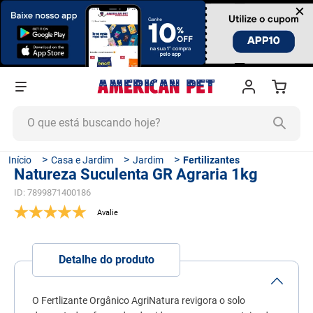
×
O que está buscando hoje?
TERMOS MAIS BUSCADOS
Casa e Jardim
Jardim
Fertilizantes
Natureza Suculenta GR Agraria 1kg
1
º
ração cachorro
ID
:
7899871400186
2
º
ração gato
3
º
tapete higiênico
4
º
areia
Detalhe do produto
5
º
ração
6
º
fórmula natural
O Fertlizante Orgânico AgriNatura revigora o solo