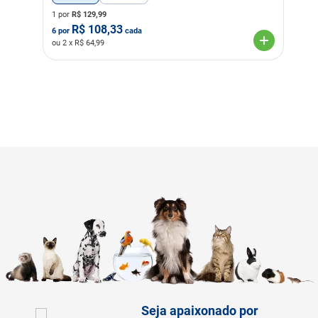
1 por
R$
129,99
R$
108,33
6
por
cada
ou
2
x R$
64,99
Seja apaixonado por