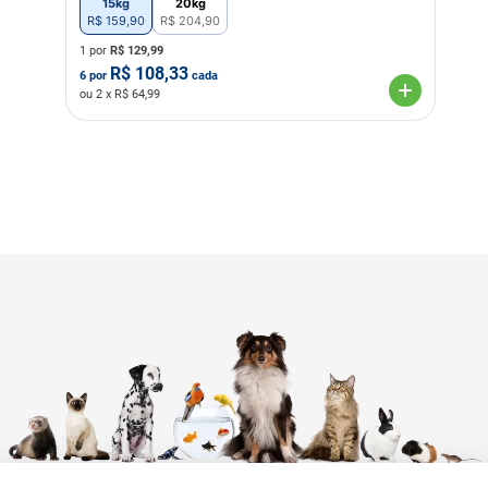
15kg
20kg
R$
159
,
90
R$
204
,
90
1 por
R$
129,99
R$
108,33
6
por
cada
ou
2
x R$
64,99