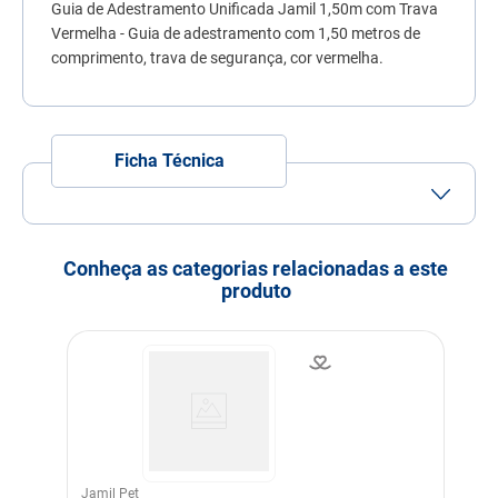
Guia de Adestramento Unificada Jamil 1,50m com Trava
7
º
fórmula natural
Vermelha - Guia de adestramento com 1,50 metros de
8
º
sachê gato
comprimento, trava de segurança, cor vermelha.
9
º
ração úmida
10
º
ração premier
Ficha Técnica
Conheça as categorias relacionadas a este
produto
Jamil Pet