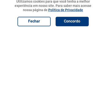
Utilizamos cookies para que você tenha a melhor
Seja apaixonado por
experiência em nosso site.
Para saber mais acesse
animais você
29
,
90
nossa página de
Politica de Privacidade
10
%
R$
R$
26
,
91
também!
R$
29
,
90
Adicionar e
Fechar
Concordo
Adicionar ao Carrinho
Programar
Institucional
Políticas
Atendimento
Formas de Pagamento
Redes Sociais