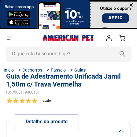
×
O que está buscando hoje?
TERMOS MAIS BUSCADOS
Cachorros
Passeio
Guias
Guia de Adestramento Unificada Jamil
1
º
ração cachorro
1,50m c/ Trava Vermelha
2
º
ração gato
ID
:
7908119400151
3
º
tapete higiênico
4
º
areia
5
º
ração
Detalhe do produto
6
º
quatree