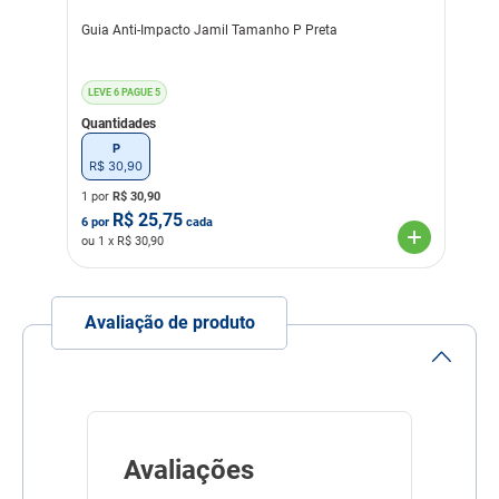
Guia Anti-Impacto Jamil Tamanho P Preta
LEVE 6 PAGUE 5
Quantidades
P
R$
30
,
90
1 por
R$
30,90
R$
25,75
6
por
cada
ou
1
x R$
30,90
Avaliação de produto
Avaliações