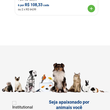
R$
108,33
6
por
cada
ou
2
x R$
64,99
Seja apaixonado por
animais você