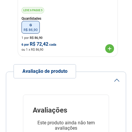
Cor
Azul
Estampado
LEVE 6 PAGUE 5
Material
Costura
Couro
Material
Metal
Tecido
reforçada
resistente
Quantidades
G
Linha
Passeio com o Pet
R$
86
,
90
1 por
R$
86,90
Composição
Tecido; Couro; Mosquetão;
R$
72,42
6
por
cada
ou
1
x R$
86,90
Avaliação de produto
Avaliações
Este produto ainda não tem
avaliações