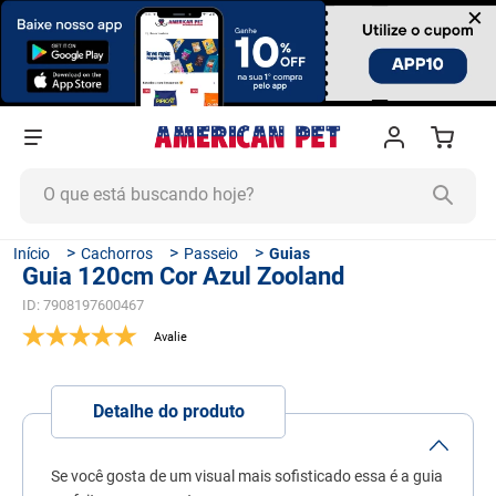
×
O que está buscando hoje?
TERMOS MAIS BUSCADOS
Cachorros
Passeio
Guias
Guia 120cm Cor Azul Zooland
1
º
ração cachorro
ID
:
7908197600467
2
º
ração gato
3
º
tapete higiênico
4
º
areia
Detalhe do produto
5
º
ração
6
º
fórmula natural
Se você gosta de um visual mais sofisticado essa é a guia