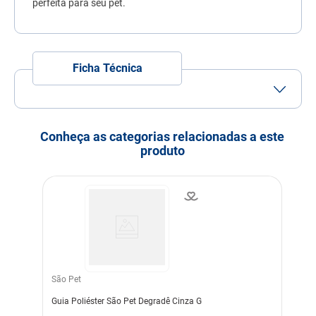
perfeita para seu pet.
7
º
quatree
8
º
sachê gato
9
º
ração úmida
Ficha Técnica
10
º
ração premier
Porte
Porte
Porte
Porte
Pequeno
Médio
Grande
Conheça as categorias relacionadas a este
Idade
Adulto
Filhote
Idoso
produto
Indicação
Cachorros
Modo de uso
Abrir Fecho - Colocar Ao
Pescoço Do Cão - Conectar
A Guia
Indicação Veterinária
Para a segurança do
passeio cheio de estilo com
o Pet.
São Pet
Dimensões
Aproximadas: Tamanho:
120cm Tira largura: 1,0cm
Guia Poliéster São Pet Degradê Cinza G