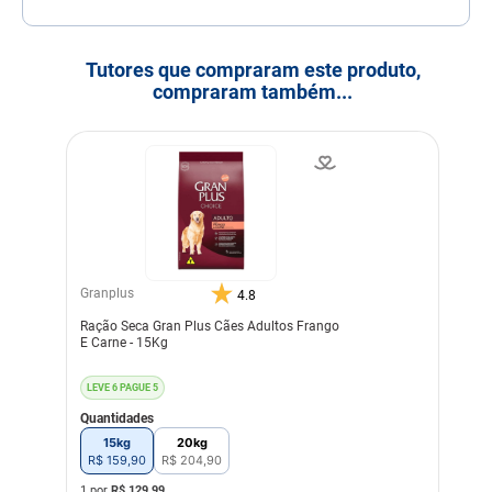
Tutores que compraram este produto,
compraram também...
Granplus
4.8
Ração Seca Gran Plus Cães Adultos Frango
E Carne - 15Kg
LEVE 6 PAGUE 5
Quantidades
15kg
20kg
R$
159
,
90
R$
204
,
90
1 por
R$
129,99