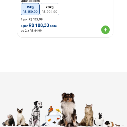
Quantidades
15kg
20kg
R$
159
,
90
R$
204
,
90
1 por
R$
129,99
R$
108,33
6
por
cada
ou
2
x R$
64,99