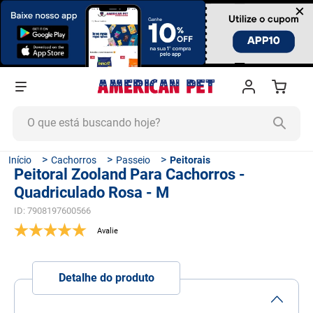
×
O que está buscando hoje?
TERMOS MAIS BUSCADOS
Cachorros
Passeio
Peitorais
Peitoral Zooland Para Cachorros -
1
º
ração cachorro
Quadriculado Rosa - M
2
º
ração gato
ID
:
7908197600566
3
º
tapete higiênico
4
º
areia
5
º
ração
Detalhe do produto
6
º
fórmula natural