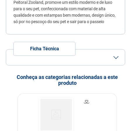
Peitoral Zooland, promove um estilo moderno e de luxo
7
º
quatree
para o seu pet, confeccionada com material de alta
8
º
sachê gato
qualidade e com estampas bem modernas, design único,
só por no pescoço do seu pet e sair para o passeio
9
º
ração úmida
10
º
ração premier
Ficha Técnica
Porte
Porte Pequeno
Porte Médio
Idade
Adulto
Filhote
Idoso
Conheça as categorias relacionadas a este
produto
Indicação
Cachorros
Modo de uso
Ajustar conforme tamanho
do Pet. É recomendado
evitar contato com
superfícies ásperas ou
cortantes como mordidas,
por exemplo.
Indicação Veterinária
Para proporcionar um