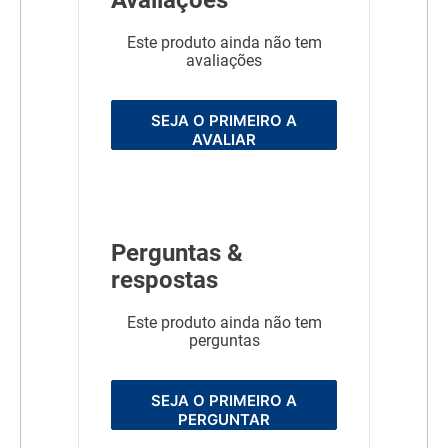
Avaliações
mg/kg (0,01%)
EPA (mín.) 1.000 mg/kg
(0,1%)
Este produto ainda não tem
DHA (mín.) 1.400 mg/kg
avaliações
(0,14%)
ENERGIA METABOLIZÁVEL
3.667 kcal/kg
SEJA O PRIMEIRO A
Modo de uso
Nutrição Saúde para Cães
AVALIAR
Filhotes
Dimensões
36x39x49CM
Linha
Super Premium
Perguntas &
Composição
Milho integral moído*,
farinha de vísceras de aves,
respostas
quirera de arroz, farinha de
torresmo, fibra de soja*,
Este produto ainda não tem
gordura de frango, gordura
suína, polpa de beterraba,
perguntas
farinha de trigo, óleo de
peixe refinado, glúten de
trigo, óleo de soja refinado*,
SEJA O PRIMEIRO A
casca de psyllium, óleo de
borragem (0,1%), fosfato
PERGUNTAR
monocálcico, cloreto de