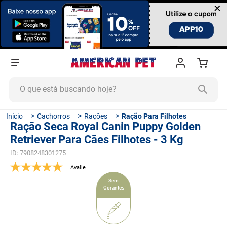
×
O que está buscando hoje?
TERMOS MAIS BUSCADOS
Cachorros
Rações
Ração Para Filhotes
Ração Seca Royal Canin Puppy Golden
1
º
ração cachorro
Retriever Para Cães Filhotes - 3 Kg
2
º
ração gato
ID
:
7908248301275
3
º
tapete higiênico
4
º
areia
Sem
Corantes
5
º
ração
6
º
quatree