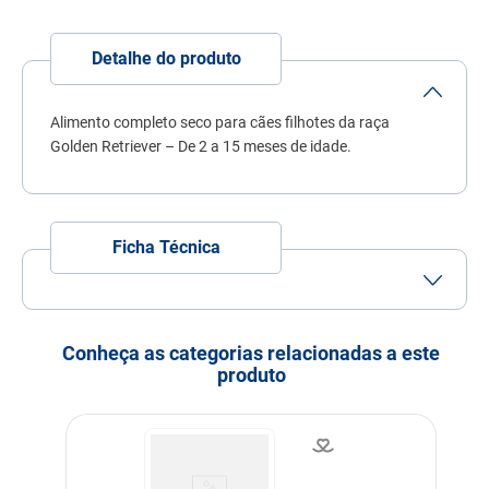
7
º
fórmula natural
8
º
sachê gato
Detalhe do produto
9
º
ração úmida
Alimento completo seco para cães filhotes da raça
10
º
ração premier
Golden Retriever – De 2 a 15 meses de idade.
Ficha Técnica
Tamanho do Grão
Grão Pequeno
Porte
Porte Grande
Conheça as categorias relacionadas a este
produto
Idade
Filhote
Indicação
Cachorros
Nível de garantia
Umidade (máx.) 110 g/kg