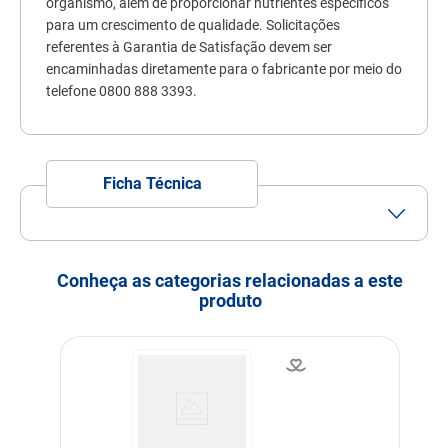
organismo, além de proporcionar nutrientes específicos
para um crescimento de qualidade. Solicitações
referentes à Garantia de Satisfação devem ser
encaminhadas diretamente para o fabricante por meio do
telefone 0800 888 3393.
Ficha Técnica
Tamanho do Grão
Grão Mini
Porte
Porte Mini
Porte Pequeno
Conheça as categorias relacionadas a este
produto
Idade
Filhote
Indicação
Cachorros
Nível de garantia
Umidade (max.) 90 g/kg
Proteína Bruta (min.) 320
g/kg
Extrato Etéreo (min.) 180