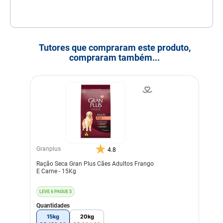
natural de licopeno), ovo
integral pasteurizado
desidratado, farinha de
torresmo, óleo de peixe
refinado (fonte natural de
EPA e DHA), sementes de
Tutores que compraram este produto,
linhaça, farinha de vísceras
compraram também...
de frango e gordura de
frango (preservados
naturalmente com
tocoferóis e extrato de
alecrim), aveia, arroz
integral, quirera de arroz,
hidrolisado de fígado de
frango e suíno, cloreto de
sódio (sal comum), polpa
de beterraba, prebióticos
(parede celular de levedura
(MOS)), extrato de yucca
Granplus
4.8
(mín. 0,02%), zeólita,
hexametafosfato de sódio,
Ração Seca Gran Plus Cães Adultos Frango
taurina, DL-metionina, L-
E Carne - 15Kg
lisina, sulfato de
glicosamina, sulfato de
condroitina, cloreto de
LEVE 6 PAGUE 5
potássio, cloreto de colina,
Quantidades
vitaminas (A, B1, B2, B6,
B12, C, D3, E, K3, H, niacina,
15kg
20kg