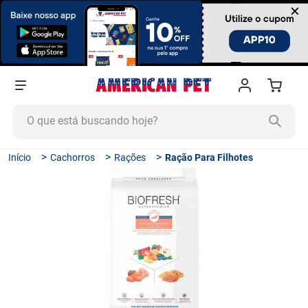
×
O que está buscando hoje?
TERMOS MAIS BUSCADOS
Cachorros
Rações
Ração Para Filhotes
1
º
ração cachorro
2
º
ração gato
3
º
tapete higiênico
4
º
areia
5
º
ração
6
º
fórmula natural