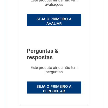
Este produto ainda não tem
g35 g30 g30 g30 g2 Kg50
avaliações
g55 g55 g55 g55 g55 g3
Kg70 g75 g75 g75 g75 g75
g4 Kg85 g85 g95 g95 g90
g90 g5 Kg100 g110 g110
SEJA O PRIMEIRO A
g115 g115 g105 g6 Kg110
AVALIAR
g120 g125 g125 g120 g120
g8 Kg135 g150 g160 g160
g160 g155 g10 Kg165 g170
g180 g180 g180 g175 g
Linha
Biofresh
Perguntas &
Composição
Seleção de carnes frescas
respostas
(filé de castanha, carne de
frango e fígado de frango -
fontes naturais de
Este produto ainda não tem
glicosamina) (mín. 15%),
perguntas
seleção de frutas, legumes
e ervas frescas (maçãs,
bananas, beterrabas,
cenouras e orégano - fontes
SEJA O PRIMEIRO A
naturais de betacaroteno,
PERGUNTAR
vitaminas, minerais e
fibras) (mín. 5%), blueberry
(mirtilo) em pó, polpa de
tomate concentrada (fonte