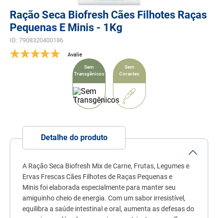
7
º
quatree
Ração Seca Biofresh Cães Filhotes Raças
8
º
sachê gato
Pequenas E Minis - 1Kg
ID
:
7908320400186
9
º
ração úmida
10
º
ração premier
Sem
Sem
Transgênicos
Corantes
Detalhe do produto
A Ração Seca Biofresh Mix de Carne, Frutas, Legumes e
Ervas Frescas Cães Filhotes de Raças Pequenas e
Minis foi elaborada especialmente para manter seu
amiguinho cheio de energia. Com um sabor irresistível,
equilibra a saúde intestinal e oral, aumenta as defesas do