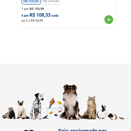
ácido pantotênico e ácido
R$
159
,
90
R$
204
,
90
fólico), minerais orgânicos
1 por
R$
129,99
(cobre aminoácido-quelato,
R$
108,33
ferro aminoácido-quelato,
6
por
cada
manganês aminoácido-
ou
2
x R$
64,99
quelato, zinco aminoácido-
quelato, complexo selênio
aminoácido), iodato de
cálcio e antioxidantes
naturais (concentrado de
tocoferóis extrato de
alecrim, extrato de chá
verde e ácido cítrico).
Transgênico
Sem Transgênico
Corante
Sem Corante
Sabor
Carne
Frutas
Legumes
Seja apaixonado por